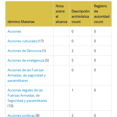
Nota
Registro
sobre
Descripción
de
el
archivística
autoridad
término Materias
alcance
count
count
Acciones
0
0
Acciones culturales
(17)
0
0
Acciones de Denuncia
(1)
2
0
Acciones de inteligencia
(5)
5
0
Acciones de las Fuerzas
0
0
Armadas, de seguridad y
paramilitares
Acciones ilegales de las
1
0
Fuerzas Armadas, de
Seguridad y paramilitares
(10)
Acciones jurídicas
(8)
2
0