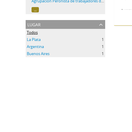
Agrupación Peronista de trabajadores de Petroquimica Sudamericana S.A "Brigadier General Don Juan Manuel de Rosas"
...
lugar
Todos
La Plata
1
Argentina
1
Buenos Aires
1