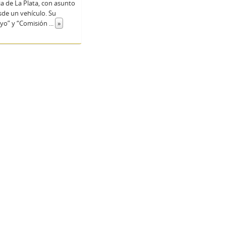
ia de La Plata, con asunto
sde un vehículo. Su
ayo” y “Comisión
...
»