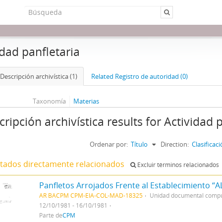
idad panfletaria
Descripción archivística (1)
Related Registro de autoridad (0)
Taxonomía
Materias
cripción archivística results for Actividad 
Ordenar por:
Título
Direction:
Clasifica
ltados directamente relacionados
Excluir términos relacionados
AR BACPM CPM-EIA-COL-MAD-18325
Unidad documental comp
12/10/1981 - 16/10/1981
Parte de
CPM