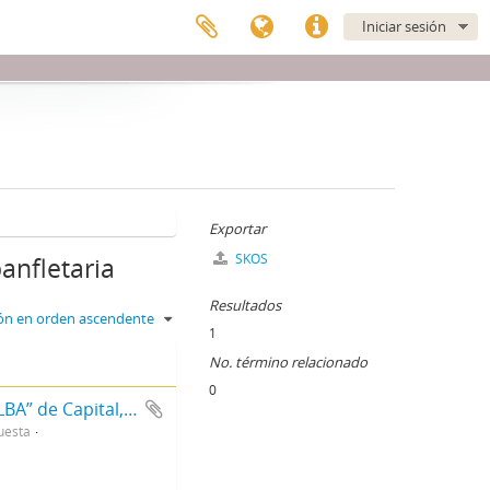
Iniciar sesión
Exportar
SKOS
panfletaria
Resultados
ción en orden ascendente
1
No. término relacionado
0
Panfletos Arrojados Frente al Establecimiento “ALBA” de Capital, los cuales se hallaba refrendados por Madres del Plaza de Mayo
uesta