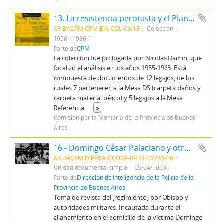
13. La resistencia peronista y el Plan CONINTES
AR BACPM CPM-EIA-COL-Col13
Colección
1956 - 1986
Parte de
CPM
La colección fue prologada por Nicolás Damín, que
focalizó el análisis en los años 1955-1963. Está
compuesta de documentos de 12 legajos, de los
cuales 7 pertenecen a la Mesa DS (carpeta daños y
carpeta material bélico) y 5 legajos a la Mesa
Referencia.
...
»
Comisión por la Memoria de la Provincia de Buenos
Aires
16 - Domingo César Palaciano y otros infracción dto 78/63
AR BACPM DIPPBA-DCDRA-R-LR1-12243-16
Unidad documental simple
05/04/1963
Parte de
Dirección de Inteligencia de la Policía de la
Provincia de Buenos Aires
Toma de revista del [regimiento] por Obispo y
autoridades militares. Incautada durante el
allanamiento en el domicilio de la víctima Domingo