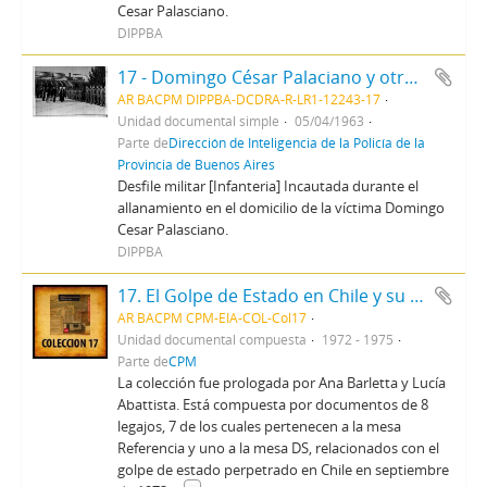
Cesar Palasciano.
DIPPBA
17 - Domingo César Palaciano y otros infracción dto 78/63
AR BACPM DIPPBA-DCDRA-R-LR1-12243-17
Unidad documental simple
05/04/1963
Parte de
Dirección de Inteligencia de la Policía de la
Provincia de Buenos Aires
Desfile militar [Infanteria] Incautada durante el
allanamiento en el domicilio de la víctima Domingo
Cesar Palasciano.
DIPPBA
17. El Golpe de Estado en Chile y su impacto en la región
AR BACPM CPM-EIA-COL-Col17
Unidad documental compuesta
1972 - 1975
Parte de
CPM
La colección fue prologada por Ana Barletta y Lucía
Abattista. Está compuesta por documentos de 8
legajos, 7 de los cuales pertenecen a la mesa
Referencia y uno a la mesa DS, relacionados con el
golpe de estado perpetrado en Chile en septiembre