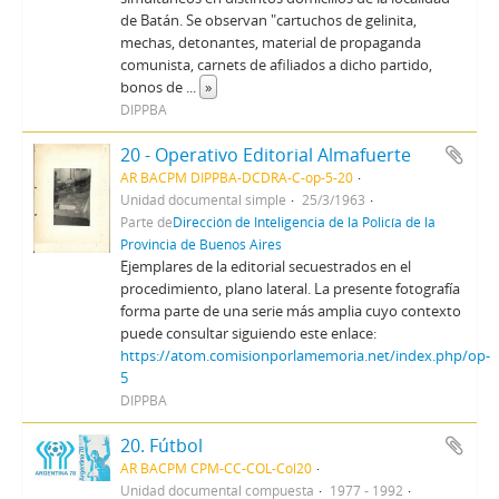
de Batán. Se observan "cartuchos de gelinita,
mechas, detonantes, material de propaganda
comunista, carnets de afiliados a dicho partido,
bonos de
...
»
DIPPBA
20 - Operativo Editorial Almafuerte
AR BACPM DIPPBA-DCDRA-C-op-5-20
Unidad documental simple
25/3/1963
Parte de
Dirección de Inteligencia de la Policía de la
Provincia de Buenos Aires
Ejemplares de la editorial secuestrados en el
procedimiento, plano lateral. La presente fotografía
forma parte de una serie más amplia cuyo contexto
puede consultar siguiendo este enlace:
https://atom.comisionporlamemoria.net/index.php/op-
5
DIPPBA
20. Fútbol
AR BACPM CPM-CC-COL-Col20
Unidad documental compuesta
1977 - 1992