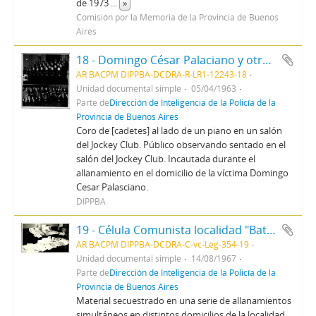
de 1973
...
»
Comisión por la Memoria de la Provincia de Buenos
Aires
18 - Domingo César Palaciano y otros infracción dto 78/63
AR BACPM DIPPBA-DCDRA-R-LR1-12243-18
Unidad documental simple
05/04/1963
Parte de
Dirección de Inteligencia de la Policía de la
Provincia de Buenos Aires
Coro de [cadetes] al lado de un piano en un salón
del Jockey Club. Público observando sentado en el
salón del Jockey Club. Incautada durante el
allanamiento en el domicilio de la víctima Domingo
Cesar Palasciano.
DIPPBA
19 - Célula Comunista localidad "Batán". Pdo. de Gral. Pueyrredón.
AR BACPM DIPPBA-DCDRA-C-vc-Leg-354-19
Unidad documental simple
14/08/1967
Parte de
Dirección de Inteligencia de la Policía de la
Provincia de Buenos Aires
Material secuestrado en una serie de allanamientos
simultáneos en distintos domicilios de la localidad