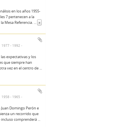
nálisis en los años 1955-
es 7 pertenecen a la
a la Mesa Referencia.
...
»
1977 - 1992
las expectativas y los
nes que siempre han
otra vez en el centro de
...
1958 - 1965
e Juan Domingo Perón e
mienza un recorrido que
ue incluso comprenderá
...