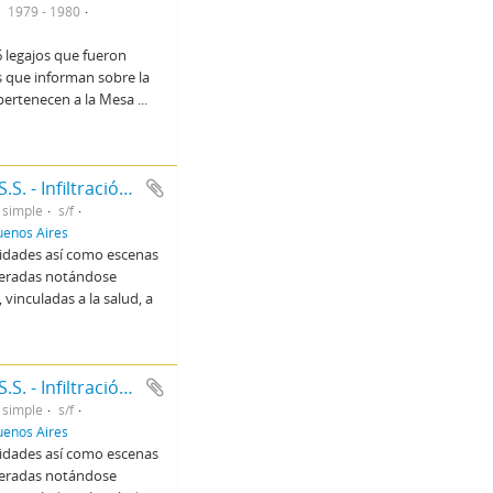
1979 - 1980
6 legajos que fueron
s que informan sobre la
s pertenecen a la Mesa
...
106 - Series fotográficas. La Agricultura en la U.R.S.S. - Infiltración comunista - Marcha campesina a Buenos Aires
 simple
s/f
Buenos Aires
vidades así como escenas
umeradas notándose
vinculadas a la salud, a
108 - Series fotográficas. La Agricultura en la U.R.S.S. - Infiltración comunista - Marcha campesina a Buenos Aires
 simple
s/f
Buenos Aires
vidades así como escenas
umeradas notándose