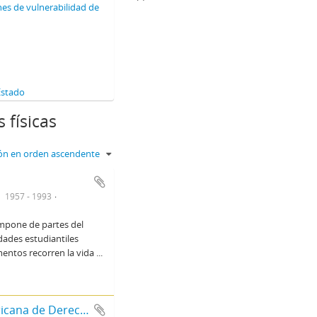
nes de vulnerabilidad de
Estado
 físicas
ción en orden ascendente
1957 - 1993
ompone de partes del
idades estudiantiles
mentos recorren la vida
...
10. Visita a la Argentina de la Comisión Interamericana de Derechos Humanos (CIDH)