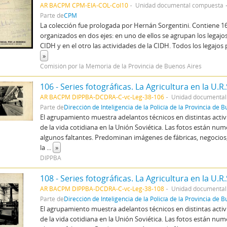
AR BACPM CPM-EIA-COL-Col10
Unidad documental compuesta
Parte de
CPM
La colección fue prologada por Hernán Sorgentini. Contiene 1
organizados en dos ejes: en uno de ellos se agrupan los legajo
CIDH y en el otro las actividades de la CIDH. Todos los legajo
»
Comisión por la Memoria de la Provincia de Buenos Aires
AR BACPM DIPPBA-DCDRA-C-vc-Leg-38-106
Unidad documental
Parte de
Dirección de Inteligencia de la Policía de la Provincia de 
El agrupamiento muestra adelantos técnicos en distintas acti
de la vida cotidiana en la Unión Soviética. Las fotos están n
algunos faltantes. Predominan imágenes de fábricas, negocios, 
la
...
»
DIPPBA
AR BACPM DIPPBA-DCDRA-C-vc-Leg-38-108
Unidad documental
Parte de
Dirección de Inteligencia de la Policía de la Provincia de 
El agrupamiento muestra adelantos técnicos en distintas acti
de la vida cotidiana en la Unión Soviética. Las fotos están n