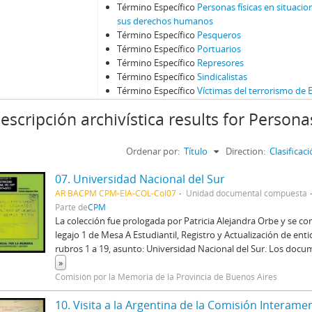
Término Específico
Personas físicas en situacio
sus derechos humanos
Término Específico
Pesqueros
Término Específico
Portuarios
Término Específico
Represores
Término Específico
Sindicalistas
Término Específico
Víctimas del terrorismo de 
escripción archivística results for Personas
Ordenar por:
Título
Direction:
Clasifica
07. Universidad Nacional del Sur
AR BACPM CPM-EIA-COL-Col07
Unidad documental compuesta
Parte de
CPM
La colección fue prologada por Patricia Alejandra Orbe y se c
legajo 1 de Mesa A Estudiantil, Registro y Actualización de ent
rubros 1 a 19, asunto: Universidad Nacional del Sur. Los docu
»
Comisión por la Memoria de la Provincia de Buenos Aires