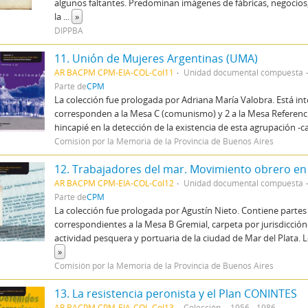
algunos faltantes. Predominan imágenes de fábricas, negocios, 
la
...
»
DIPPBA
11. Unión de Mujeres Argentinas (UMA)
AR BACPM CPM-EIA-COL-Col11
Unidad documental compuesta
Parte de
CPM
La colección fue prologada por Adriana María Valobra. Está int
corresponden a la Mesa C (comunismo) y 2 a la Mesa Referenci
hincapié en la detección de la existencia de esta agrupación -
Comisión por la Memoria de la Provincia de Buenos Aires
12. Trabajadores del mar. Movimiento obrero en 
AR BACPM CPM-EIA-COL-Col12
Unidad documental compuesta
Parte de
CPM
La colección fue prologada por Agustín Nieto. Contiene partes 
correspondientes a la Mesa B Gremial, carpeta por jurisdicción
actividad pesquera y portuaria de la ciudad de Mar del Plata. 
»
Comisión por la Memoria de la Provincia de Buenos Aires
13. La resistencia peronista y el Plan CONINTES
AR BACPM CPM-EIA-COL-Col13
Colección
1956 - 1986