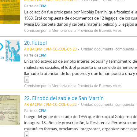
Parte de
CPM
La colección fue prologada por Nicolás Damín, que focalizó el a
1963. Está compuesta de documentos de 12 legajos, de los cual
Mesa DS (carpeta daños y carpeta material bélico) y 5 legajos 
Comisión por la Memoria de la Provincia de Buenos Aires
20. Fútbol
AR BACPM CPM-CC-COL-Col20
Unidad documental compuesta
Parte de
CPM
En tanto actividad de amplio interés popular y termómetro de 
malestares sociales, el fútbol presenta una serie de dimensio
llamado la atención de los poderes y que lo han puesto una y 
»
Comisión por la Memoria de la Provincia de Buenos Aires
22. El robo del sable de San Martín
AR BACPM CPM-CC-COL-Col22
Unidad documental compuesta
Parte de
CPM
Luego del golpe de estado de 1955 que derroca al Gobierno d
inaugura 18 años de proscripción, la Resistencia Peronista co
mutará en formas, proclamas, integrantes, organizaciones q
»