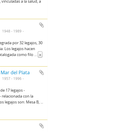
vinculadas a la salud, a
1948 - 1989
egrada por 32 legajos, 30
a. Los legajos hacen
catalogada como filo
...
»
Mar del Plata
1957 - 1996
de 17 legajos -
- relacionada con la
Los legajos son: Mesa B,
...