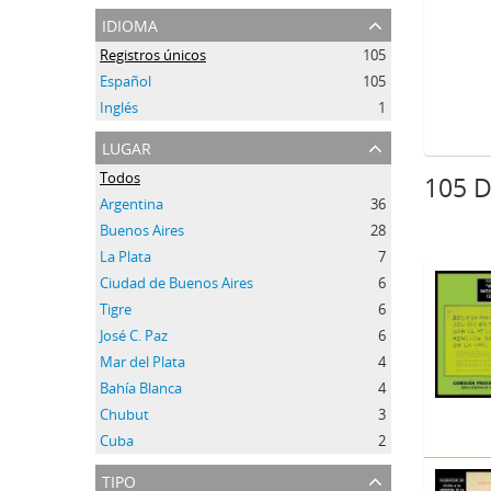
idioma
Registros únicos
105
Español
105
Inglés
1
lugar
Todos
105 D
Argentina
36
Buenos Aires
28
La Plata
7
Ciudad de Buenos Aires
6
Tigre
6
José C. Paz
6
Mar del Plata
4
Bahía Blanca
4
Chubut
3
Cuba
2
tipo