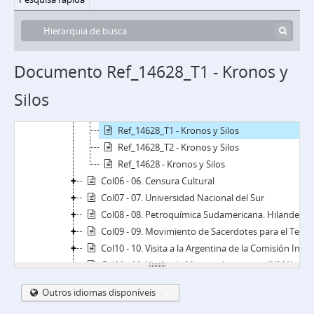
COL - Colecciones temáticas
Col01 - 01. Anarquistas
Col02 - 02. Tacuara
Col03 - 03. CGT La Plata; Beriso, Ensenada
Documento Ref_14628_T1 - Kronos y
Col04 - 04. CGT de los Argentinos
Silos
Col05 - 05. Kronos y Silos
prólogo - Prólogo
Ref_14628_T1 - Kronos y Silos
Ref_14628_T2 - Kronos y Silos
Ref_14628 - Kronos y Silos
Col06 - 06. Censura Cultural
Col07 - 07. Universidad Nacional del Sur
Col08 - 08. Petroquímica Sudamericana. Hilandería Olmos. MAFISA
Col09 - 09. Movimiento de Sacerdotes para el Tercer Mundo
Col10 - 10. Visita a la Argentina de la Comisión Interamericana de Derechos Humanos (CIDH)
Col11 - 11. Unión de Mujeres Argentinas (UMA)
Col12 - 12. Trabajadores del mar. Movimiento obrero en Mar del Plata
Outros idiomas disponíveis
Col13 - 13. La resistencia peronista y el Plan CONINTES