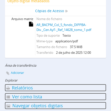
Objeto digital metadados
Cópias de Acesso
Arquivo matriz
Nome do ficheiro
AR_BACPM_Col_5_fondo_DIPPBA-
Div._Cen.AyF-_Ref_14628_tomo_1.pdf
Tipo de suporte
Texto
Mime-type
application/pdf
Tamanho do ficheiro
37.5 MiB
Transferido
2 de julho de 2025 12:00
Área de transferência
Adicionar
Explorar
Relatórios
Ver como lista
Navegar objetos digitais