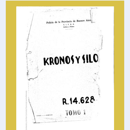
Col14 - 14. Organizaciones Armadas
Col15 - 15. Astillero Río Santiago (ARS) y ATE Ensenada
Col16 - 16. Malvinas
Col17 - 17. El Golpe de Estado en Chile y su impacto en la región
MML - Municipios
MAD - Colección Madres de Plaza de Mayo