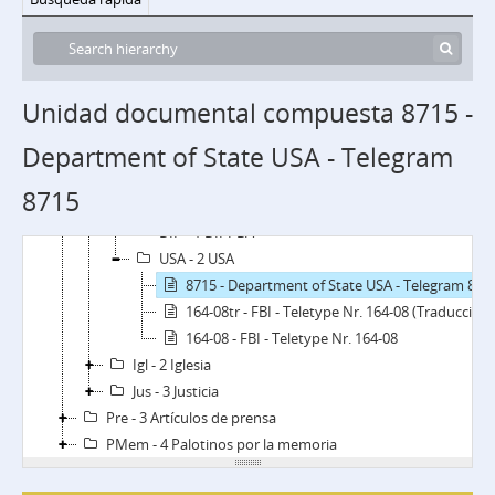
Unidad documental compuesta 8715 -
PVMJ - Fondo Palotinos por la Memoria, la Verdad y la Justicia
Department of State USA - Telegram
Leg - 1 Legajos
Clas - 2 Documentos clasificados
8715
int - 1 Inteligencia
DIP - 1 DIPPBA
USA - 2 USA
8715 - Department of State USA - Telegram 8715
164-08tr - FBI - Teletype Nr. 164-08 (Traducción)
164-08 - FBI - Teletype Nr. 164-08
Igl - 2 Iglesia
Jus - 3 Justicia
Pre - 3 Artículos de prensa
PMem - 4 Palotinos por la memoria