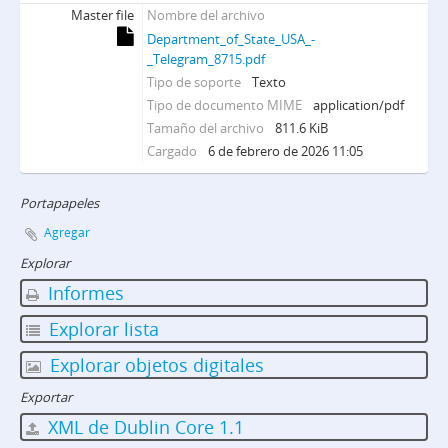
Master file
Nombre del archivo
Department_of_State_USA_-
_Telegram_8715.pdf
Tipo de soporte
Texto
Tipo de documento MIME
application/pdf
Tamaño del archivo
811.6 KiB
Cargado
6 de febrero de 2026 11:05
Portapapeles
Agregar
Explorar
Informes
Explorar lista
Explorar objetos digitales
Exportar
XML de Dublin Core 1.1