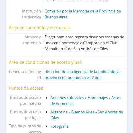
Institución
Comisión por la Memoria de la Provincia de
archivística
Buenos Aires
Área de contenido y estructura
Alcance y
El agrupamiento registra distintas escenas de
contenido
una cena homenaje a Cámpora en el Club
"Almafuerte" de San Andrés de Giles.
Área de condiciones de acceso y uso
Generated finding
direccion-de-inteligencia-de-la-policia-de-la-
aid
provincia-de-buenos-aires-2.pdf
Puntos de acceso
Puntos de acceso
Acciones culturales
»
Homenajes
»
Actos
por materia
de homenaje
Puntos de acceso
Argentina
»
Buenos Aires
»
San Andrés de
por lugar
Giles
Tipo de puntos de
Fotografía
acceso