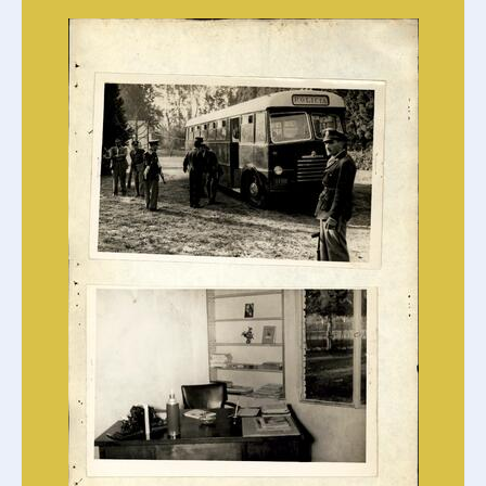
G - Mesa G
S - Mesa S
D - Mesa Doctrina
F - Mesa F
C - Mesa Cicia
SAyF - Secretaría de archivo y fichero
DIPPBA-DMCS - División Medios de comunicación social