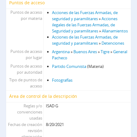
Puntos de acceso
Puntos de acceso
Acciones de las Fuerzas Armadas, de
por materia
seguridad y paramilitares
»
Acciones
ilegales de las Fuerzas Armadas, de
Seguridad y paramilitares
»
Allanamientos
Acciones de las Fuerzas Armadas, de
seguridad y paramilitares
»
Detenciones
Puntos de acceso
Argentina
»
Buenos Aires
»
Tigre
»
General
por lugar
Pacheco
Puntos de acceso
Partido Comunista
(Materia)
por autoridad
Tipo de puntos de
Fotografías
acceso
Área de control de la descripción
Reglas y/o
ISAD G
convenciones
usadas
Fechas de creación
8/20/2021
revisión
eliminación