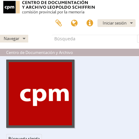
DIPPBA - Dirección de Inteligencia de la Policía de la Provincia de Buenos Aires
Iniciar sesión
DCDRA - División Central de Documentación, Registro y Archivo
A - Mesa A
Navegar
B - Mesa B
Centro de Documentación y Archivo
C - Mesa C
re - Referencia Especial Prontuarios
ose - Orden Social y Especial prontuarios
vc - Varios
cpc - Comités PC
col - Colateral
1-29 - Colateral - Fuerzas Pacíficas y de la Soberanía nacional de la Provincia de Buenos Aires
2-38 - Colateral - Dirigentes del Congreso por la Paz
2-57 - Colateral - Federación Mundial de la Juventud Democrática
2-59 - Allanamientos efectuados a la U.M.A. Año 1956
3-62.t1 - Colateral - Alianza popular revolucionaria americana partido aprista argentina A.P.R.A.
3-62.t2 - APRA - Alianza Popular Revolucionaria Americana - Sindicato Aprista de Estudiantes La Plata
Búsqueda rápida