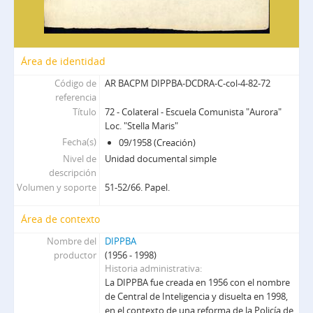
Área de identidad
Código de
AR BACPM DIPPBA-DCDRA-C-col-4-82-72
referencia
Título
72 - Colateral - Escuela Comunista "Aurora"
Loc. "Stella Maris"
Fecha(s)
09/1958 (Creación)
Nivel de
Unidad documental simple
descripción
Volumen y soporte
51-52/66. Papel.
Área de contexto
Nombre del
DIPPBA
productor
(1956 - 1998)
Historia administrativa
La DIPPBA fue creada en 1956 con el nombre
de Central de Inteligencia y disuelta en 1998,
en el contexto de una reforma de la Policía de