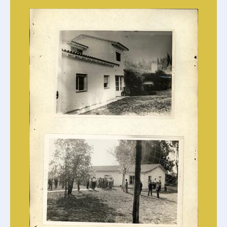
R - Mesa Referencia
E - Mesa extranjeros
T - Mesa Toxicomanía
G - Mesa G
S - Mesa S
D - Mesa Doctrina
F - Mesa F
C - Mesa Cicia
SAyF - Secretaría de archivo y fichero
DIPPBA-DMCS - División Medios de comunicación social