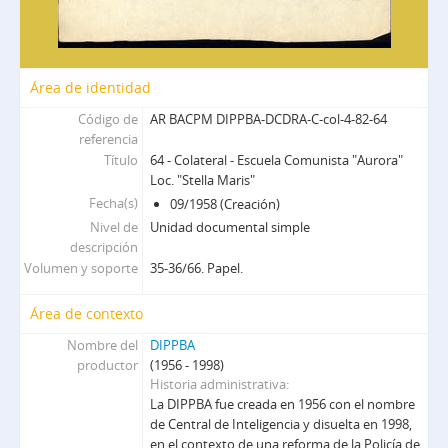
Área de identidad
Código de
AR BACPM DIPPBA-DCDRA-C-col-4-82-64
referencia
Título
64 - Colateral - Escuela Comunista "Aurora"
Loc. "Stella Maris"
Fecha(s)
09/1958 (Creación)
Nivel de
Unidad documental simple
descripción
Volumen y soporte
35-36/66. Papel.
Área de contexto
Nombre del
DIPPBA
productor
(1956 - 1998)
Historia administrativa
La DIPPBA fue creada en 1956 con el nombre
de Central de Inteligencia y disuelta en 1998,
en el contexto de una reforma de la Policía de