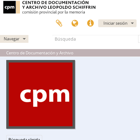
Iniciar sesión
Navegar
DIPPBA - Dirección de Inteligencia de la Policía de la Provincia de Buenos Aires
Centro de Documentación y Archivo
DCDRA - División Central de Documentación, Registro y Archivo
A - Mesa A
B - Mesa B
C - Mesa C
re - Referencia Especial Prontuarios
ose - Orden Social y Especial prontuarios
vc - Varios
cpc - Comités PC
col - Colateral
1-29 - Colateral - Fuerzas Pacíficas y de la Soberanía nacional de la Provincia de Buenos Aires
2-38 - Colateral - Dirigentes del Congreso por la Paz
2-57 - Colateral - Federación Mundial de la Juventud Democrática
Búsqueda rápida