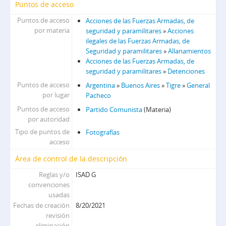
Puntos de acceso
Puntos de acceso
Acciones de las Fuerzas Armadas, de
por materia
seguridad y paramilitares
»
Acciones
ilegales de las Fuerzas Armadas, de
Seguridad y paramilitares
»
Allanamientos
Acciones de las Fuerzas Armadas, de
seguridad y paramilitares
»
Detenciones
Puntos de acceso
Argentina
»
Buenos Aires
»
Tigre
»
General
por lugar
Pacheco
Puntos de acceso
Partido Comunista
(Materia)
por autoridad
Tipo de puntos de
Fotografías
acceso
Área de control de la descripción
Reglas y/o
ISAD G
convenciones
usadas
Fechas de creación
8/20/2021
revisión
eliminación