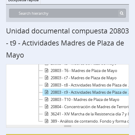
20440 - Concentración de madres de Plaza de Mayo en Plaza San Martín de La Plata
20490 - Marcha y Concentración de las “Madres de Plaza de Mayo” en La Plata
20554 - Denuncia amenazas Hebe Pastor de Bonafini, ante el juzgado Nº6 a cargo del Dr. Eugenio Esteban Alsino, Dpto. Jud. La Plata
20560 - Repercusiones del documento de la lucha contra la subversión
Unidad documental compuesta 20803
20803 - T1 - Madres de Plaza de Mayo
- t9 - Actividades Madres de Plaza de
20803 - t2 - Madres de Plaza de Mayo
20803 - t3 - Madres de Plaza de Mayo
Mayo
20803 - T4 - Madres de Plaza de Mayo
20803 - t5 - Madres de Plaza de Mayo
20803 - T6 - Madres de Plaza de Mayo
20803 - t7 - Madres de Plaza de Mayo
20803 - t8 - Actividades Madres de Plaza de Mayo
20803 - t9 - Actividades Madres de Plaza de Mayo
20803 - T10 - Madres de Plaza de Mayo
20804 - Concentración de Madres de Terroristas
36241 - XlV Marcha de la Resistencia día 7 y 8 de diciembre 18hs. Plaza de Mayo
389 - Análisis de contenido. Fondo y forma del periódico de Madres de Plaza de Mayo