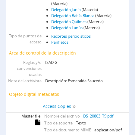
(Materia)
Delegación Junín
(Materia)
Delegación Bahía Blanca
(Materia)
Delegación Quilmes
(Materia)
Delegación Lanús
(Materia)
Tipo de puntos de
Recortes periodísticos
acceso
Panfletos
Área de control de la descripción
Reglas y/o
ISAD G
convenciones
usadas
Nota del archivista
Descripción: Esmeralda Saucedo
Objeto digital metadatos
Access Copies
Master file
Nombre del archivo
DS_20803_T9.pdf
Tipo de soporte
Texto
Tipo de documento MIME
application/pdf