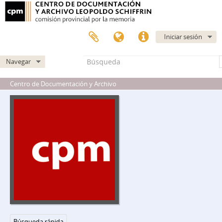
17704 - Actividades de las organizaciones de solidaridad (Viaje a EEUU de Hebe Pastor De Bonafini)
17866 - Solicitada publicada como síntesis del recurso de habeas corpus presentado el 23/9/80 a favor de detenidos a disposición del P.E.N
17735 - Actividades de las “Madres de Plaza de Mayo” en la reunión de la C.E.A (Comisión Episcopal Argentina)
Iniciar sesión
17760 - Actividades de Madres de Plaza de Mayo con Motivo de la Celebración de Día del Padre
17789 - Detenciones del Grupo “Madres de Plaza de Mayo” en Plaza de Mayo
Navegar
17875 - Actividades de las Madres de Plaza de Mayo
18019 - Actividad Detectada en Campaña por las Autodenominadas “Madres de Plaza de Mayo”
Centro de Documentación y Archivo
18325 - Panfletos Arrojados Frente al Establecimiento “ALBA” de Capital, los cuales se hallaba refrendados por Madres del Plaza de Mayo
18328 - Solicitada Publicada en el Diario “La Prensa” de fecha 18-10-1981 por el Grupo Madres de Plaza de Mayo
18479 - Actividad de “Madres de Plaza de Mayo”
18741 - Ayuno de “Madres de Desaparecidos” en Iglesia “Nuestra Señora de Pompeya” de Merlo
18906 - Circulación Clandestina del Libro de los Desaparecidos
19004 - Actividad de Madres de Plaza de Mayo Desaparecidos en la Ciudad de Mar del Plata
19398 - Actividad de Madres de Terroristas en Teatro de Capital Federal
19112 - Actividad Panfletaria en la Ciudad de La Plata, de Madres de Plaza de Mayo
19909 - Concentración de Madres de Plaza de Mayo en Avellaneda
20205 - Retiro de circulación de Circulación del Libro “Las locas de Plaza de Mayo”
20228 - Marcha de las “Madres de Plaza de Mayo” en Mar del Plata
20295 - Viaje de Hebe Pastor de Bonafini y otra a Madrid – España
Búsqueda rápida