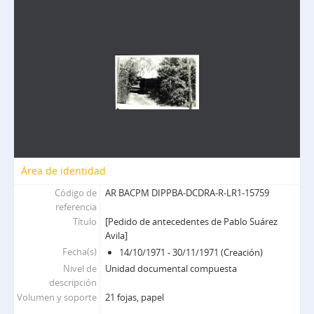
Área de identidad
Código de
AR BACPM DIPPBA-DCDRA-R-LR1-15759
referencia
Título
[Pedido de antecedentes de Pablo Suárez
Avila]
Fecha(s)
14/10/1971 - 30/11/1971 (Creación)
Nivel de
Unidad documental compuesta
descripción
Volumen y soporte
21 fojas, papel