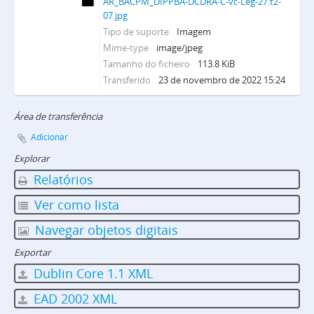
AR_BACPM_DIPPBA-DCDRA-C-vc-Leg-27.t2-
07.jpg
Tipo de suporte
Imagem
Mime-type
image/jpeg
Tamanho do ficheiro
113.8 KiB
Transferido
23 de novembro de 2022 15:24
Área de transferência
Adicionar
Explorar
Relatórios
Ver como lista
Navegar objetos digitais
Exportar
Dublin Core 1.1 XML
EAD 2002 XML