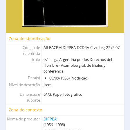
Leg-438[2.1] - Encuentro Nacional de los Argentinos - La Matanza
Leg-438[2.15] - Encuentro Nacional de los Argentinos - Morón
Leg.443 - Federación Juvenil Comunista Bahía Blanca
cpc - Comités PC
col - Colateral
er - Éxodo a Rusia
Zona de identificação
op - Operativos
Código de
AR BACPM DIPPBA-DCDRA-C-vc-Leg-27.t2-07
DE - Mesa DE
referência
DS - Mesa Ds
Título
07 – Liga Argentina por los Derechos del
R - Mesa Referencia
Hombre - Asamblea gral. de filiales y
E - Mesa extranjeros
conferencia
T - Mesa Toxicomanía
Data(s)
09/09/1956 (Produção)
G - Mesa G
Nível de descrição
Item
S - Mesa S
Dimensão e
6/73. Papel fotográfico.
D - Mesa Doctrina
suporte
F - Mesa F
Zona do contexto
C - Mesa Cicia
Nome do produtor
SAyF - Secretaría de archivo y fichero
DIPPBA
(1956 - 1998)
DIPPBA-DMCS - División Medios de comunicación social