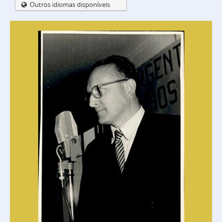
Outros idiomas disponíveis
Leg-39 - Congreso Mundial de Mujeres
Leg-54 - Pic-Nic del Partido Comunista - Pereyra Iraola 22 de noviembre de 1959
Leg-67 - Pic-Nic Comunista Quinta "La Porteña"
Leg-96 - Informe "Pic-nic" Moreno
Leg-101bis.t1 - Operación Prensa Tomo I
Leg-101bis.t2 - Operación Prensa Tomo II
Leg-102 - Guerrilleros Castro Comunistas y práctica de guerrilleros en las localidades de Gowland y Mercedes y otras localidades
Leg-110 - Pic-Nic organizado por "Comisión preparatoria argentina del VIII Festival Mundial de la Juventud y los estudiantes por la paz y la amistad"
Leg-152 - Nómina de personas que viajaron a Cuba
Leg-176 - Sindicados de industrias químicas y afines
Leg-243 - Partido Obrero Trotskista - Antecedentes
Leg-208 - Banderas, carteles comunistas y cubanas izadas en jurisdicción de la Pcia. de Bs. As.
Leg-246 - Encuentro Ríoplatense de Solidaridad con Cuba
Leg-354 - Célula Comunista localidad "Batán". Pdo. de Gral. Pueyrredón.
Leg-355 - Hallazgo de armas en Matanza
Leg-365 - Comunistas detenidos en otras provincias
Leg-374 - Potencial comunista de Adolfo Alsina
Leg-431 - Secuestro bibliográfico comunista realizado en la calle Republiquetas N° 3493.