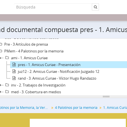
VMJ - Fondo Palotinos por la Memoria, la Verdad y la Justicia
d documental compuesta pres - 1. Amicus
Leg - 1 Legajos
Clas - 2 Documentos clasificados
Pre - 3 Artículos de prensa
PMem - 4 Palotinos por la memoria
ami - 1. Amicus Curiae
pres - 1. Amicus Curiae - Presentación
juz12 - 2. Amicus Curiae - Notificación Juzgado 12
rand - 3. Amicus Curiae - Víctor Hugo Randazzo
inv - 2. Trabajos de Investigación
med - 3. Cobertura en medios
Fondo Palotinos por la Memoria, la Verdad y la Justicia
4 Palotinos por la memoria
1. Amicus Curi