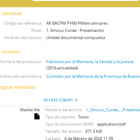
 identidad
Código de referencia
AR BACPM PVMJ-PMem-ami-pres
Título
1. Amicus Curiae - Presentación
Nivel de descripción
Unidad documental compuesta
 contexto
Nombre del productor
Palotinos por la Memoria, la Verdad y la Justicia
(2016-actualidad)
Institución archivística
Comisión por la Memoria de la Provincia de Bueno
digital metadatos
Access Copies
Master file
Nombre del archivo
1._Amicus_Curiae_-_Presenta
Tipo de soporte
Texto
Tipo de documento MIME
application/pdf
Tamaño del archivo
471.3 KiB
Cargado
6 de febrero de 2026 11:39