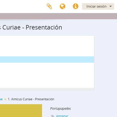
Iniciar sesión
 Curiae - Presentación
ae
1. Amicus Curiae - Presentación
Portapapeles
Agregar