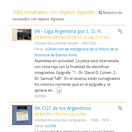
2060 resultados con objetos digitales
Muestra los
resultados con objetos digitales
04 – Liga Argentina por L. D. H.
AR BACPM DIPPBA-DCDRA-C-vc-Leg-27.t1-04
Unidad documental simple
09/1956
Parte de
Dirección de Inteligencia de la Policía de la
Provincia de Buenos Aires
Asamblea en actividad. La pieza está intervenida
con tinta roja con la finalidad de identificar
integrantes. Epígrafe: "1.- Dr. David D. Cohen. 2.-
Dr. Samuel Taft". En el reverso están consignados
los mismos nombres que en el epígrafe y se
aprecia en
...
»
DIPPBA
04. CGT de los Argentinos
AR BACPM CPM-EIA-COL-Col04
Unidad documental compuesta
1968 - 1974
Parte de
CPM
La colección fue prologada por Luciana Sotelo.