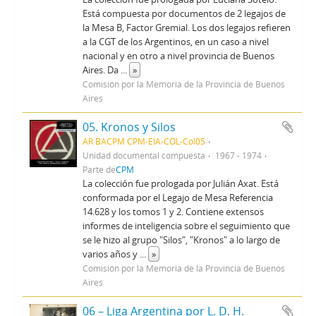
Está compuesta por documentos de 2 legajos de
la Mesa B, Factor Gremial. Los dos legajos refieren
a la CGT de los Argentinos, en un caso a nivel
nacional y en otro a nivel provincia de Buenos
Aires. Da
...
»
Comisión por la Memoria de la Provincia de Buenos
Aires
05. Kronos y Silos
AR BACPM CPM-EIA-COL-Col05
Unidad documental compuesta
1967 - 1974
Parte de
CPM
La colección fue prologada por Julián Axat. Está
conformada por el Legajo de Mesa Referencia
14.628 y los tomos 1 y 2. Contiene extensos
informes de inteligencia sobre el seguimiento que
se le hizo al grupo "Silos", "Kronos" a lo largo de
varios años y
...
»
Comisión por la Memoria de la Provincia de Buenos
Aires
06 – Liga Argentina por L. D. H.