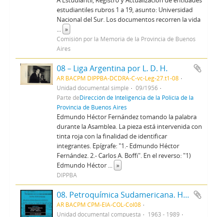
A Estudiantil, Registro y Actualización de entidades
estudiantiles rubros 1 a 19, asunto: Universidad
Nacional del Sur. Los documentos recorren la vida
...
»
Comisión por la Memoria de la Provincia de Buenos
Aires
08 – Liga Argentina por L. D. H.
AR BACPM DIPPBA-DCDRA-C-vc-Leg-27.t1-08
Unidad documental simple
09/1956
Parte de
Dirección de Inteligencia de la Policía de la
Provincia de Buenos Aires
Edmundo Héctor Fernández tomando la palabra
durante la Asamblea. La pieza está intervenida con
tinta roja con la finalidad de identificar
integrantes. Epígrafe: "1.- Edmundo Héctor
Fernández. 2.- Carlos A. Boffi". En el reverso: "1)
Edmundo Héctor
...
»
DIPPBA
08. Petroquímica Sudamericana. Hilandería Olmos. MAFISA
AR BACPM CPM-EIA-COL-Col08
Unidad documental compuesta
1963 - 1989