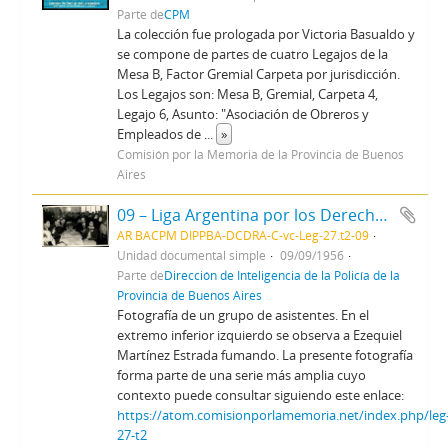
Parte de
CPM
La colección fue prologada por Victoria Basualdo y
se compone de partes de cuatro Legajos de la
Mesa B, Factor Gremial Carpeta por jurisdicción.
Los Legajos son: Mesa B, Gremial, Carpeta 4,
Legajo 6, Asunto: "Asociación de Obreros y
Empleados de
...
»
Comisión por la Memoria de la Provincia de Buenos
Aires
09 – Liga Argentina por los Derechos del Hombre - Asamblea gral. de filiales y conferencia
AR BACPM DIPPBA-DCDRA-C-vc-Leg-27.t2-09
Unidad documental simple
09/09/1956
Parte de
Dirección de Inteligencia de la Policía de la
Provincia de Buenos Aires
Fotografía de un grupo de asistentes. En el
extremo inferior izquierdo se observa a Ezequiel
Martínez Estrada fumando. La presente fotografía
forma parte de una serie más amplia cuyo
contexto puede consultar siguiendo este enlace:
https://atom.comisionporlamemoria.net/index.php/leg
27-t2