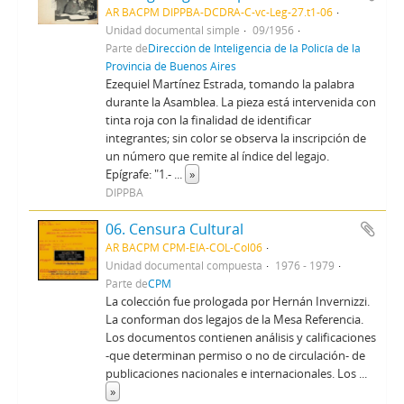
AR BACPM DIPPBA-DCDRA-C-vc-Leg-27.t1-06
Unidad documental simple
09/1956
Parte de
Dirección de Inteligencia de la Policía de la
Provincia de Buenos Aires
Ezequiel Martínez Estrada, tomando la palabra
durante la Asamblea. La pieza está intervenida con
tinta roja con la finalidad de identificar
integrantes; sin color se observa la inscripción de
un número que remite al índice del legajo.
Epígrafe: "1.-
...
»
DIPPBA
06. Censura Cultural
AR BACPM CPM-EIA-COL-Col06
Unidad documental compuesta
1976 - 1979
Parte de
CPM
La colección fue prologada por Hernán Invernizzi.
La conforman dos legajos de la Mesa Referencia.
Los documentos contienen análisis y calificaciones
-que determinan permiso o no de circulación- de
publicaciones nacionales e internacionales. Los
...
»