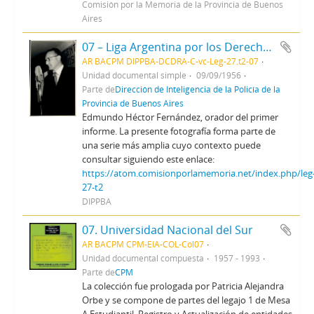
Comisión por la Memoria de la Provincia de Buenos
Aires
07 – Liga Argentina por los Derechos del Hombre - Asamblea gral. de filiales y conferencia
AR BACPM DIPPBA-DCDRA-C-vc-Leg-27.t2-07
Unidad documental simple
09/09/1956
Parte de
Dirección de Inteligencia de la Policía de la
Provincia de Buenos Aires
Edmundo Héctor Fernández, orador del primer
informe. La presente fotografía forma parte de
una serie más amplia cuyo contexto puede
consultar siguiendo este enlace:
https://atom.comisionporlamemoria.net/index.php/leg
27-t2
DIPPBA
07. Universidad Nacional del Sur
AR BACPM CPM-EIA-COL-Col07
Unidad documental compuesta
1957 - 1993
Parte de
CPM
La colección fue prologada por Patricia Alejandra
Orbe y se compone de partes del legajo 1 de Mesa