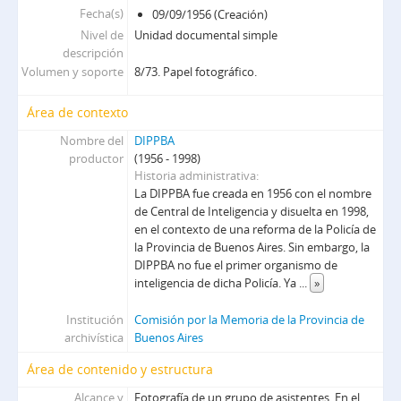
Fecha(s)
09/09/1956 (Creación)
Leg-438[2.1] - Encuentro Nacional de los Argentinos - La Matanza
Nivel de
Unidad documental simple
Leg-438[2.15] - Encuentro Nacional de los Argentinos - Morón
descripción
Leg.443 - Federación Juvenil Comunista Bahía Blanca
Volumen y soporte
8/73. Papel fotográfico.
cpc - Comités PC
col - Colateral
Área de contexto
er - Éxodo a Rusia
Nombre del
DIPPBA
op - Operativos
productor
(1956 - 1998)
DE - Mesa DE
Historia administrativa
DS - Mesa Ds
La DIPPBA fue creada en 1956 con el nombre
R - Mesa Referencia
de Central de Inteligencia y disuelta en 1998,
en el contexto de una reforma de la Policía de
E - Mesa extranjeros
la Provincia de Buenos Aires. Sin embargo, la
T - Mesa Toxicomanía
DIPPBA no fue el primer organismo de
G - Mesa G
inteligencia de dicha Policía. Ya
...
»
S - Mesa S
D - Mesa Doctrina
Institución
Comisión por la Memoria de la Provincia de
archivística
Buenos Aires
F - Mesa F
C - Mesa Cicia
Área de contenido y estructura
SAyF - Secretaría de archivo y fichero
Alcance y
Fotografía de un grupo de asistentes. En el