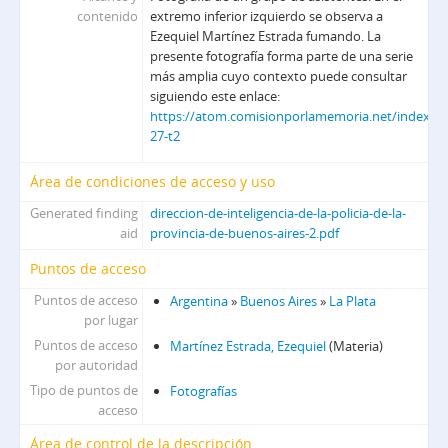
DIPPBA-DMCS - División Medios de comunicación social
contenido
extremo inferior izquierdo se observa a
Ezequiel Martínez Estrada fumando. La
presente fotografía forma parte de una serie
más amplia cuyo contexto puede consultar
siguiendo este enlace:
https://atom.comisionporlamemoria.net/index.ph
27-t2
Área de condiciones de acceso y uso
Generated finding
direccion-de-inteligencia-de-la-policia-de-la-
aid
provincia-de-buenos-aires-2.pdf
Puntos de acceso
Puntos de acceso
Argentina
»
Buenos Aires
»
La Plata
por lugar
Puntos de acceso
Martínez Estrada, Ezequiel
(Materia)
por autoridad
Tipo de puntos de
Fotografías
acceso
Área de control de la descripción