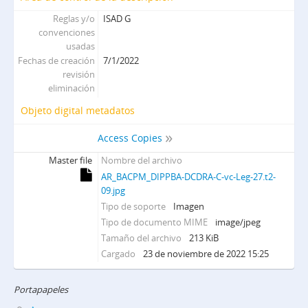
Reglas y/o
ISAD G
convenciones
usadas
Fechas de creación
7/1/2022
revisión
eliminación
Objeto digital metadatos
Access Copies
Master file
Nombre del archivo
AR_BACPM_DIPPBA-DCDRA-C-vc-Leg-27.t2-
09.jpg
Tipo de soporte
Imagen
Tipo de documento MIME
image/jpeg
Tamaño del archivo
213 KiB
Cargado
23 de noviembre de 2022 15:25
Portapapeles