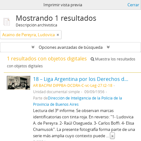
Imprimir vista previa
Cerrar
Mostrando 1 resultados
Descripción archivística
Acaino de Pereyra, Ludovica
Opciones avanzadas de búsqueda
1 resultados con objetos digitales
Muestra los resultados
con objetos digitales
18 – Liga Argentina por los Derechos del Hombre - Asamblea gral. de filiales y conferencia
AR BACPM DIPPBA-DCDRA-C-vc-Leg-27.t2-18
Unidad documental simple
09/09/1956
Parte de
Dirección de Inteligencia de la Policía de la
Provincia de Buenos Aires
Lectura del 3º informe. Se observan marcas
identificatorias con tinta roja. En reverso: "1- Ludovica
A. de Pereyra. 2- Raúl Osegueda. 3- Carlos Boffi. 4- Elisa
Chamusok". La presente fotografía forma parte de una
serie más amplia cuyo contexto puede
...
»