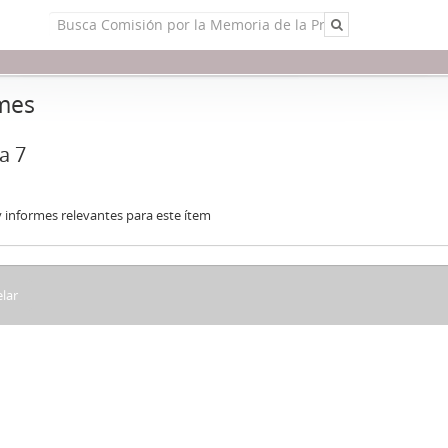
mes
a 7
 informes relevantes para este ítem
lar