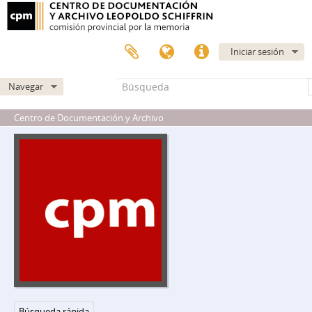
Iniciar sesión
Navegar
Centro de Documentación y Archivo
DIPPBA - Dirección de Inteligencia de la Policía de la Provincia de Buenos Aires
DCDRA - División Central de Documentación, Registro y Archivo
A - Mesa A
B - Mesa B
C - Mesa C
DE - Mesa DE
DS - Mesa Ds
dsli - Libro Índice
fpl - Factor Policial
fo - Factor Operacional
Búsqueda rápida