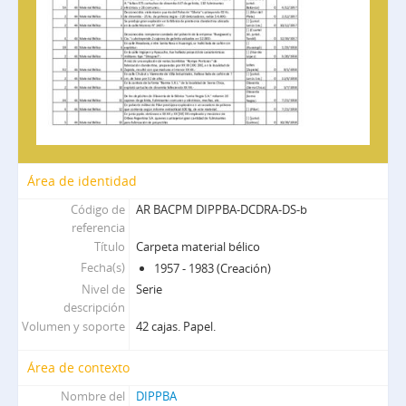
SAyF - Secretaría de archivo y fichero
DIPPBA-DMCS - División Medios de comunicación social
Área de identidad
Código de
AR BACPM DIPPBA-DCDRA-DS-b
referencia
Título
Carpeta material bélico
Fecha(s)
1957 - 1983 (Creación)
Nivel de
Serie
descripción
Volumen y soporte
42 cajas. Papel.
Área de contexto
Nombre del
DIPPBA