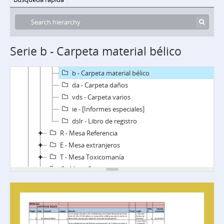
fi.dl - Fichas por localidad
fi.dop - Fichas operacional
fi.dma - Fichas modus operandi
fi.dco - Fichas comandos
Serie b - Carpeta material bélico
fi.fsu - Fichas sueltas (de carpeta Varios)
ae - Secuestro, tenencia de armas y explosivos
b - Carpeta material bélico
da - Carpeta daños
vds - Carpeta varios
ie - [Informes especiales]
dslr - Libro de registro
R - Mesa Referencia
E - Mesa extranjeros
T - Mesa Toxicomanía
G - Mesa G
S - Mesa S
D - Mesa Doctrina
F - Mesa F
C - Mesa Cicia