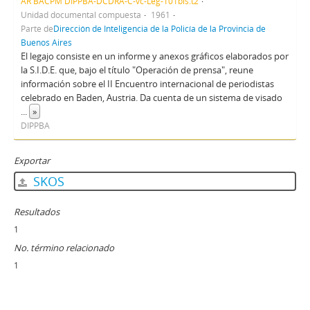
AR BACPM DIPPBA-DCDRA-C-vc-Leg-101bis.t2
Unidad documental compuesta
1961
Parte de
Dirección de Inteligencia de la Policía de la Provincia de
Buenos Aires
El legajo consiste en un informe y anexos gráficos elaborados por
la S.I.D.E. que, bajo el título "Operación de prensa", reune
información sobre el II Encuentro internacional de periodistas
celebrado en Baden, Austria. Da cuenta de un sistema de visado
...
»
DIPPBA
Exportar
SKOS
Resultados
1
No. término relacionado
1