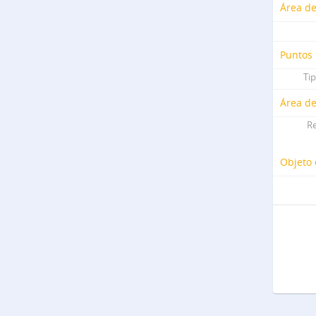
Área de
Puntos 
Ti
Área de
Re
Objeto 