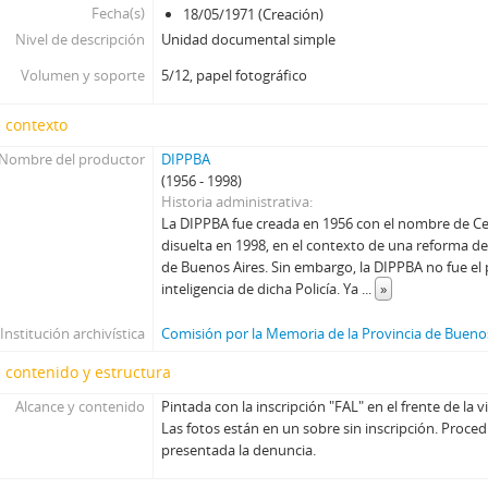
Fecha(s)
18/05/1971 (Creación)
13460 - [Renuncia del Presidente del H.C. Deliberante Virgil
Nivel de descripción
Unidad documental simple
13484 - [Antecedentes ideológicos de Néstor Beroch integran
13625 - [Detención de Roberto Bertón]
Volumen y soporte
5/12, papel fotográfico
13636 - [Antecedentes de Alfredo Omar Busch]
 contexto
13641 - [Antecedentes de Arnon Wolcoff Brillante]
13663 - [Asesinato de los obreros metalúrgicos Ángel Norberto Retamar y José Gabriel 
Nombre del productor
DIPPBA
13818 - [Eduardo Crosta o Eduardo Rosca Galvan]
(1956 - 1998)
Historia administrativa
14105 - Puebla
La DIPPBA fue creada en 1956 con el nombre de Cen
14395 - [Antecedentes de Carlos Heriberto Pereyra]
disuelta en 1998, en el contexto de una reforma de l
14586 - [Antecedentes de Prensa Sindical Internacional y su r
de Buenos Aires. Sin embargo, la DIPPBA no fue el
14604 - [Prontuario de Quiñones Joaquin]
inteligencia de dicha Policía. Ya
...
»
14614 - [Antecedentes de Eugenio Silas Nievas]
Institución archivística
Comisión por la Memoria de la Provincia de Bueno
14753 - [Antecedentes de varias personas: Joe Baxter, Dardo 
14851 - [Informe sobre antecedentes de estadounidense Barte
 contenido y estructura
14922 - [Antecedentes de Joandet Anibal]
Alcance y contenido
Pintada con la inscripción "FAL" en el frente de la 
15301 - [Antecedentes de Juan Oreste Costa]
Las fotos están en un sobre sin inscripción. Proced
15304 - [Antecedentes de Roberto Antonio Barua; Osvaldo Al
presentada la denuncia.
15331 - [Detención de Argentino Fernández de la Asociación 