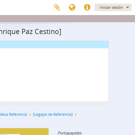
Iniciar sesión
nrique Paz Cestino]
Mesa Referencia
[Legajos de Referencia]
Portapapeles