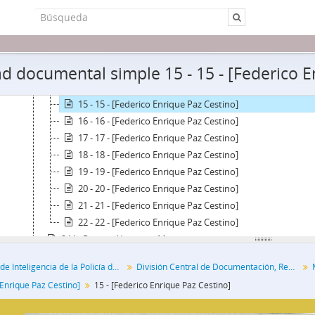
LR1 - [Legajos de Referencia]
8 - [Federico Enrique Paz Cestino]
11 - 11 - [Federico Enrique Paz Cestino]
12 - 12 - [Federico Enrique Paz Cestino]
d documental simple 15 - 15 - [Federico E
13 - 13 - [Federico Enrique Paz Cestino]
14 - 14 - [Federico Enrique Paz Cestino]
15 - 15 - [Federico Enrique Paz Cestino]
16 - 16 - [Federico Enrique Paz Cestino]
17 - 17 - [Federico Enrique Paz Cestino]
18 - 18 - [Federico Enrique Paz Cestino]
19 - 19 - [Federico Enrique Paz Cestino]
20 - 20 - [Federico Enrique Paz Cestino]
21 - 21 - [Federico Enrique Paz Cestino]
22 - 22 - [Federico Enrique Paz Cestino]
344 - Rajneri, Norberto Mario
1735 - Tonelli Ideler S
Dirección de Inteligencia de la Policía de la Provincia de Buenos Aires
División Central de Documentación, Registro y Archivo
2629 - Cabo Armando
 Enrique Paz Cestino]
15 - [Federico Enrique Paz Cestino]
3901 - Cano, Roberto José María
7202 - [Nómina del personal militar impedido salir del país]