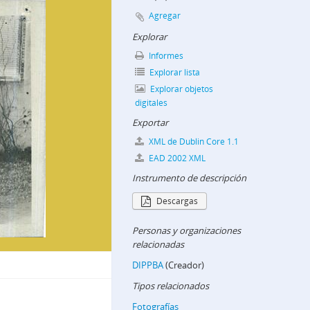
Agregar
Aires. S.I.P.B.A.
Explorar
Informes
Explorar lista
Explorar objetos
digitales
Exportar
antecedentes
istas
XML de Dublin Core 1.1
3
EAD 2002 XML
Instrumento de descripción
2-9-63
Descargas
d Porras]
te de la fuerza]
Personas y organizaciones
na Comunista]
relacionadas
arlos Alberto del Río]
DIPPBA
(Creador)
Tipos relacionados
den Público]
Fotografías
as]