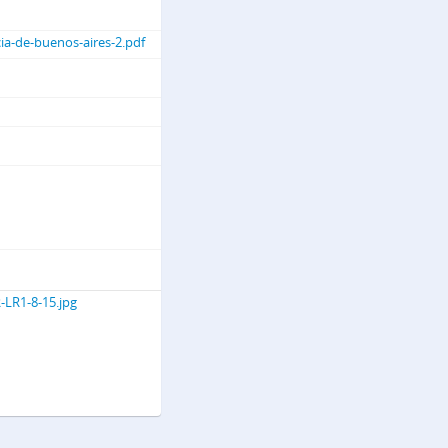
 la provincia de Bs. As.
ncia-de-buenos-aires-2.pdf
e Fernandez Lecce]
uatoriano]
tafa]
LR1-8-15.jpg