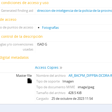
15457 - Elementos que actúan en la subversión en el ámbito de
 condiciones de acceso y uso
15467 - [fotografías de Berta Angélica Fernández Crespo]
Generated finding aid
direccion-de-inteligencia-de-la-policia-de-la-provi
15472 - [Pedido de captura de Carlos Emilio All]
15514 - [Antecedentes de Marcelo Federico Mateucci]
de acceso
15539 - [Fracaso en intento de secuestro de Juan Carlos Jorg
po de puntos de acceso
Fotografías
15545 - [Fausto Anibal Cañaz Andrade; informe ciudadano ec
 control de la descripción
15603 - [Antecedentes de Pascual Humberto Gutiérrez por es
E - Mesa extranjeros
glas y/o convenciones
ISAD G
T - Mesa Toxicomanía
usadas
G - Mesa G
digital metadatos
S - Mesa S
D - Mesa Doctrina
Access Copies
F - Mesa F
Master file
Nombre del archivo
AR_BACPM_DIPPBA-DCDRA-R-
C - Mesa Cicia
Tipo de soporte
Imagen
SAyF - Secretaría de archivo y fichero
Tipo de documento MIME
image/jpeg
DIPPBA-DMCS - División Medios de comunicación social
Tamaño del archivo
428.5 KiB
Cargado
25 de octubre de 2023 11:54