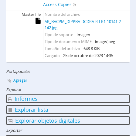
Access Copies
G - Mesa G
S - Mesa S
Master file
Nombre del archivo
D - Mesa Doctrina
AR_BACPM_DIPPBA-DCDRA-R-LR1-10141-2-
F - Mesa F
142.jpg
C - Mesa Cicia
Tipo de soporte
Imagen
Tipo de documento MIME
image/jpeg
SAyF - Secretaría de archivo y fichero
Tamaño del archivo
648.8 KiB
DIPPBA-DMCS - División Medios de comunicación social
Cargado
25 de octubre de 2023 14:35
Portapapeles
Agregar
Explorar
Informes
Explorar lista
Explorar objetos digitales
Exportar