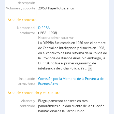
12204 - Klusnik Ernesto Jorge desarrollaría actividades comunistas
descripción
12243 - Domingo César Palaciano y otros infracción dto 78/63
Volumen y soporte
29/59. Papel fotográfico
12293 - C.E.P.A.L.-Servicio de S.I.P.B.A. y Dirección Seguridad
12530 - Procedimiento en San Justo domicilio José Kucharik 22-9-63
Área de contexto
12570 - [Operación Porras: Investigación sobre Pedro Maillard Porras]
Nombre del
DIPPBA
12647 - [Investigación y Antecedentes de Macri Italo, integrante de la fuerza]
productor
(1956 - 1998)
12660 - [Información relacionada misión comercial de la China Comunista]
Historia administrativa
La DIPPBA fue creada en 1956 con el nombre
12667 - [Antecedentes de Héctor Julio Spina, Roberto Reiss y Carlos Alberto del Río]
de Central de Inteligencia y disuelta en 1998,
13200 - [Antecedentes de Agustín Hipólito Stachiotti]
en el contexto de una reforma de la Policía de
13383 - [Antecedentes de un denunciante a la división de Orden Público]
la Provincia de Buenos Aires. Sin embargo, la
13403 - [Detención de comunistas mientras realizaban pintadas]
DIPPBA no fue el primer organismo de
13460 - [Renuncia del Presidente del H.C. Deliberante Virgilio Velázquez denunciado por contrabando]
inteligencia de dicha Policía. Ya
...
»
13484 - [Antecedentes ideológicos de Néstor Beroch integrante de Tacuara]
Institución
Comisión por la Memoria de la Provincia de
13625 - [Detención de Roberto Bertón]
archivística
Buenos Aires
13636 - [Antecedentes de Alfredo Omar Busch]
13641 - [Antecedentes de Arnon Wolcoff Brillante]
Área de contenido y estructura
13663 - [Asesinato de los obreros metalúrgicos Ángel Norberto Retamar y José Gabriel Muzy y el bancario Néstor Méndez, durante una manifestación organizada por la CGT]
Alcance y
El agrupamiento consiste en tres
13818 - [Eduardo Crosta o Eduardo Rosca Galvan]
contenido
panorámicas que dan cuenta de la situación
14105 - Puebla
habitacional de la Barrio Unido.