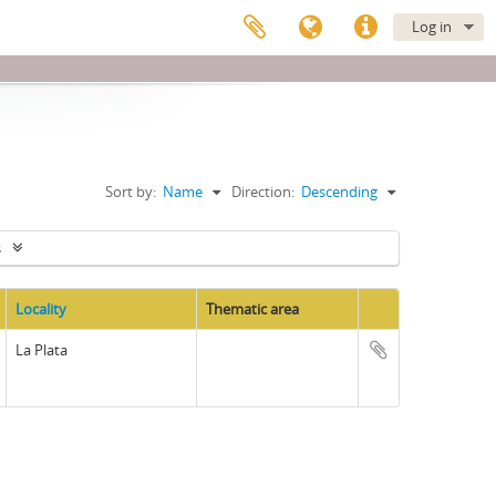
Log in
Sort by:
Name
Direction:
Descending
s
Locality
Thematic area
Clipboard
La Plata