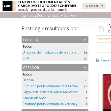
Navegar
Centro de Documentación y Archivo
Restringir resultados por:
De
parte de
Todos
Dirección de Inteligencia de la Policía de la Provincia de Buenos Aires
62
CPM
26
Imprimi
creador
Todos
DIPPBA
63
Comisión por la Memoria de la Provincia de Buenos Aires
22
Lagrava de Martínez, María Mercedes
1
Asociación Anahí
1
Palotinos por la Memoria, la Verdad y la Justicia
1