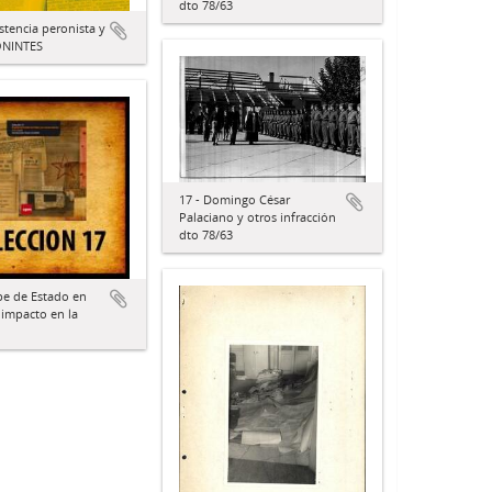
dto 78/63
istencia peronista y
ONINTES
17 - Domingo César
Palaciano y otros infracción
dto 78/63
lpe de Estado en
 impacto en la