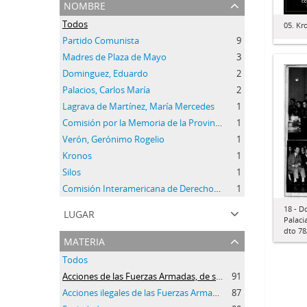
nombre
Todos
05. Kr
Partido Comunista
9
Madres de Plaza de Mayo
3
Dominguez, Eduardo
2
Palacios, Carlos María
2
Lagrava de Martínez, María Mercedes
1
Comisión por la Memoria de la Provincia de Buenos Aires
1
Verón, Gerónimo Rogelio
1
Kronos
1
Silos
1
Comisión Interamericana de Derechos Humanos
1
18 - D
lugar
Palaci
dto 78
materia
Todos
Acciones de las Fuerzas Armadas, de seguridad y paramilitares
91
Acciones ilegales de las Fuerzas Armadas, de Seguridad y paramilitares
87