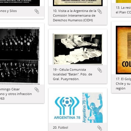
13. La res
10. Visita a la Argentina de la
onos y Silos
el Plan C
Comisión Interamericana de
Derechos Humanos (CIDH)
19 - Célula Comunista
localidad "Batán". Pdo. de
Gral. Pueyrredón.
17. El Go
Chile y su
región
omingo César
ano y otros infracción
/63
20. Fútbol