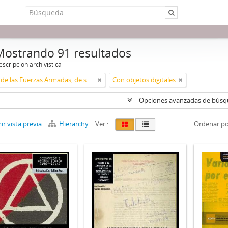
Mostrando 91 resultados
scripción archivística
Acciones de las Fuerzas Armadas, de seguridad y paramilitares
Con objetos digitales
Opciones avanzadas de bús
r vista previa
Hierarchy
Ver :
Ordenar po