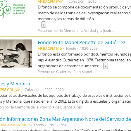
AR BACPM PVMJ
Colección
2016
El fondo se compone de documentación producida y/o r
marco de de los trabajos de investigación realizados con
memoria y las tareas de difusión.
...
»
Palotinos por la Memoria, la Verdad y la Justicia
Fondo Ruth Mabel Penette de Gutiérrez
AR BACPM MG
Fondo
1939-2009
El fondo está conformado por documentos reunidos po
hijo Alejandro Gutiérrez en 1978. Testimonia tanto la
organismos de derechos humanos:
...
»
Penette de Gutiérrez, Ruth Mabel
nes y Memoria
CPM COL JyM
Colección
2002 - 2020
ciones audiovisuales de los equipos de trabajo de escuelas e instituciones 
s y Memoria, que nació en el año 2002. Está dirigido a escuelas y organizacion
ón por la Memoria de la Provincia de Buenos Aires
ón Informaciones Zona Mar Argentino Norte del Servicio de 
PM -PZMAN.INF.lr
Fondo
1951 - 1998
ación a las características de la documentación “Prefectura” cabe señalar 