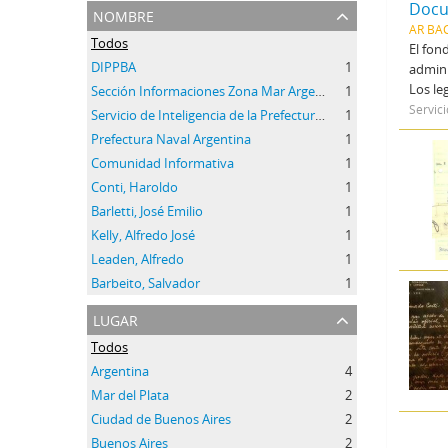
nombre
AR BA
Todos
El fon
DIPPBA
1
admini
Los le
Sección Informaciones Zona Mar Argentino Norte del Servicio de Inteligencia de Prefectura.
1
Servic
Servicio de Inteligencia de la Prefectura Naval Argentina (SIPNA)
1
Prefectura Naval Argentina
1
Comunidad Informativa
1
Conti, Haroldo
1
Barletti, José Emilio
1
Kelly, Alfredo José
1
Leaden, Alfredo
1
Barbeito, Salvador
1
lugar
Todos
Argentina
4
Mar del Plata
2
Ciudad de Buenos Aires
2
Buenos Aires
2