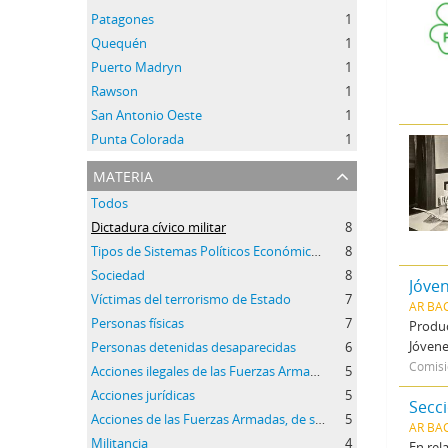
Patagones
1
Quequén
1
Puerto Madryn
1
Rawson
1
San Antonio Oeste
1
Punta Colorada
1
materia
Todos
Dictadura cívico militar
8
Tipos de Sistemas Políticos Económicos e Ideológicos
8
Sociedad
8
Jóve
Víctimas del terrorismo de Estado
7
AR BA
Personas físicas
7
Produc
Jóvene
Personas detenidas desaparecidas
6
Comisi
Acciones ilegales de las Fuerzas Armadas, de Seguridad y paramilitares
5
Acciones jurídicas
5
Secci
Acciones de las Fuerzas Armadas, de seguridad y paramilitares
5
AR BAC
Militancia
4
En rel