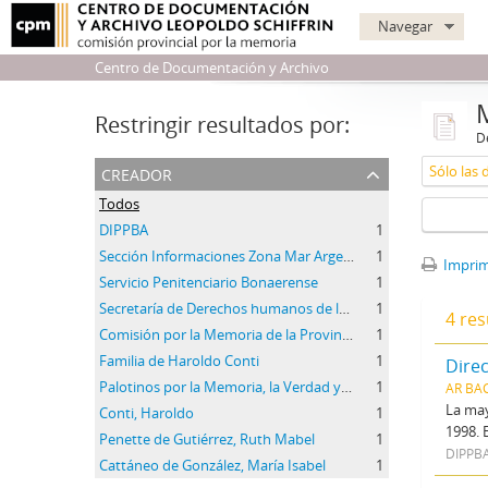
Navegar
Centro de Documentación y Archivo
Restringir resultados por:
De
creador
Sólo las 
Todos
DIPPBA
1
Sección Informaciones Zona Mar Argentino Norte del Servicio de Inteligencia de Prefectura.
1
Imprimi
Servicio Penitenciario Bonaerense
1
Secretaría de Derechos humanos de la provincia de Buenos Aires
1
4 res
Comisión por la Memoria de la Provincia de Buenos Aires
1
Familia de Haroldo Conti
1
Direc
Palotinos por la Memoria, la Verdad y la Justicia
1
AR BA
La may
Conti, Haroldo
1
1998. 
Penette de Gutiérrez, Ruth Mabel
1
DIPPB
Cattáneo de González, María Isabel
1