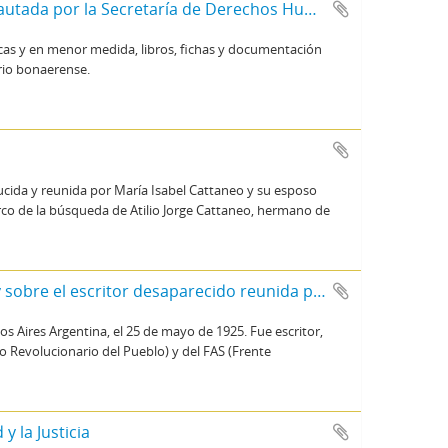
Documentación de las unidades penitenciarias bonaerenses incautada por la Secretaría de Derechos Humanos de la Provincia de Buenos Aires.
icas y en menor medida, libros, fichas y documentación
orio bonaerense.
ida y reunida por María Isabel Cattaneo y su esposo
co de la búsqueda de Atilio Jorge Cattaneo, hermano de
Fondo Haroldo Conti, documentación de y sobre el escritor desaparecido reunida por sus hijes
 Aires Argentina, el 25 de mayo de 1925. Fue escritor,
do Revolucionario del Pueblo) y del FAS (Frente
y la Justicia