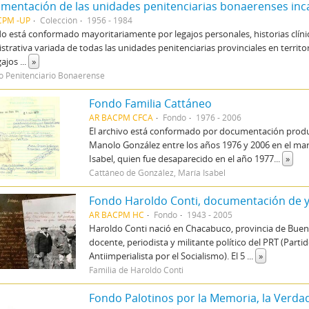
CPM -UP
Colección
1956 - 1984
do está conformado mayoritariamente por legajos personales, historias clín
strativa variada de todas las unidades penitenciarias provinciales en territ
gajos
...
»
io Penitenciario Bonaerense
Fondo Familia Cattáneo
AR BACPM CFCA
Fondo
1976 - 2006
El archivo está conformado por documentación produc
Manolo González entre los años 1976 y 2006 en el mar
Isabel, quien fue desaparecido en el año 1977
...
»
Cattáneo de González, María Isabel
AR BACPM HC
Fondo
1943 - 2005
Haroldo Conti nació en Chacabuco, provincia de Buenos
docente, periodista y militante político del PRT (Parti
Antiimperialista por el Socialismo). El 5
...
»
Familia de Haroldo Conti
Fondo Palotinos por la Memoria, la Verdad 