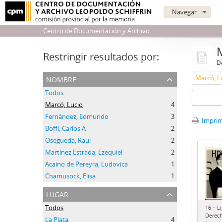
Navegar
Centro de Documentación y Archivo
Restringir resultados por:
De
nombre
Marcó, L
Todos
Marcó, Lucio
4
Fernández, Edmundo
3
Imprimi
Boffi, Carlos A
2
Osegueda, Raul
2
Martínez Estrada, Ezequiel
2
Acaino de Pereyra, Ludovica
1
Chamusock, Elisa
1
lugar
Todos
16 – L
Derech
La Plata
4