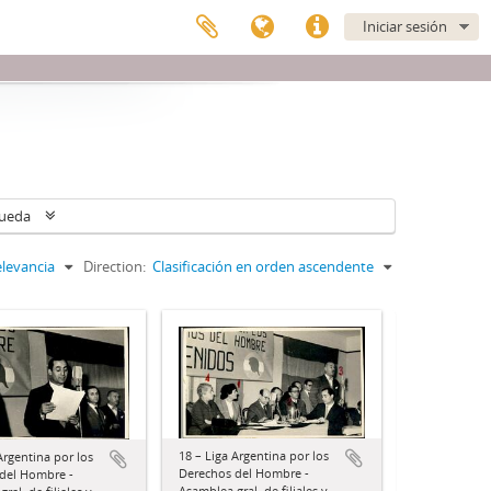
Iniciar sesión
queda
levancia
Direction:
Clasificación en orden ascendente
18 – Liga Argentina por los
Argentina por los
Derechos del Hombre -
del Hombre -
Asamblea gral. de filiales y