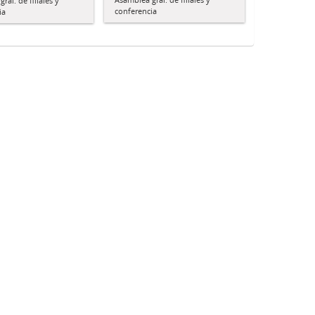
ral. de filiales y
conferencia
ia