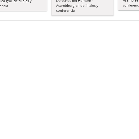
Asamblea g
Derechos del Hombre -
a gral. de filiales y
conferenc
Asamblea gral. de filiales y
encia
conferencia