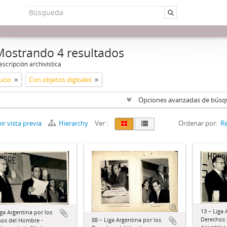
Mostrando 4 resultados
scripción archivística
ucio
Con objetos digitales
Opciones avanzadas de bús
r vista previa
Hierarchy
Ver :
Ordenar por:
Re
13 – Liga 
iga Argentina por los
Derechos 
88 – Liga Argentina por los
os del Hombre -