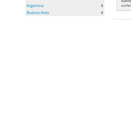
Asamble
Argentina
4
confer
Buenos Aires
4