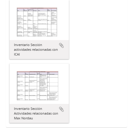
Inventario Sección
actividades relacionadas con
ICAI
Inventario Sección
Actividades relacionadas con
Max Nordau