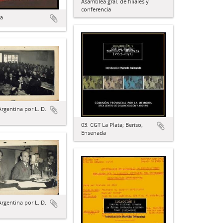
Asamblea gral. de filiales y
conferencia
ra
Argentina por L. D.
03. CGT La Plata; Beriso,
Ensenada
Argentina por L. D.