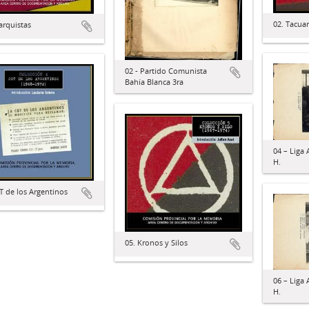
02. Tacua
arquistas
02 - Partido Comunista
Bahía Blanca 3ra
04 – Liga 
H.
T de los Argentinos
05. Kronos y Silos
06 – Liga 
H.