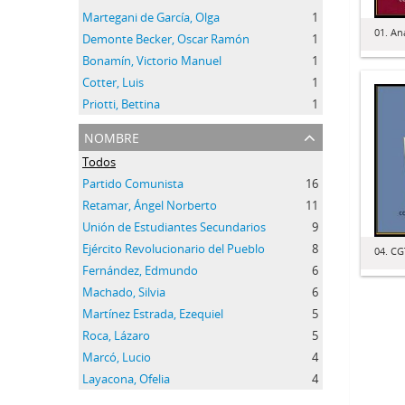
Martegani de García, Olga
1
01. An
Demonte Becker, Oscar Ramón
1
Bonamín, Victorio Manuel
1
Cotter, Luis
1
Priotti, Bettina
1
nombre
Todos
Partido Comunista
16
Retamar, Ángel Norberto
11
Unión de Estudiantes Secundarios
9
Ejército Revolucionario del Pueblo
8
04. CG
Fernández, Edmundo
6
Machado, Silvia
6
Martínez Estrada, Ezequiel
5
Roca, Lázaro
5
Marcó, Lucio
4
Layacona, Ofelia
4