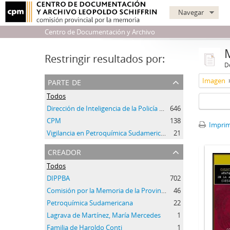
Navegar
Centro de Documentación y Archivo
Restringir resultados por:
De
parte de
Imagen
Todos
Dirección de Inteligencia de la Policía de la Provincia de Buenos Aires
646
CPM
138
Imprimi
Vigilancia en Petroquímica Sudamericana
21
creador
Todos
DIPPBA
702
Comisión por la Memoria de la Provincia de Buenos Aires
46
Petroquímica Sudamericana
22
Lagrava de Martínez, María Mercedes
1
Familia de Haroldo Conti
1