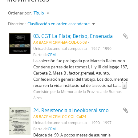
Ordenar por:
Título
Direction:
Clasificación en orden ascendente
03. CGT La Plata; Beriso, Ensenada
AR BACPM CPM-EIA-COL-Col03
Unidad documental compuesta
1957 - 1990
Parte de
CPM
La colección fue prologada por Marcelo Raimundo.
Contiene partes de los tomos I, II y III del legajo 137,
Carpeta 2, Mesa B , factor gremial. Asunto:
Confederación general del trabajo. Los documentos
recorren la vida institucional de la seccional La
...
»
Comisión por la Memoria de la Provincia de Buenos
Aires
24. Resistencia al neoliberalismo
AR BACPM CPM-CC-COL-Col24
Unidad documental compuesta
1990 - 1997
Parte de
CPM
Década del 90. A pocos meses de asumir la