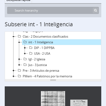
Subserie int - 1 Inteligencia
PVMJ - Fondo Palotinos por la Memoria, la Verdad y la Justicia
Leg - 1 Legajos
Clas - 2 Documentos clasificados
int - 1 Inteligencia
DIP - 1 DIPPBA
USA - 2 USA
Igl - 2 Iglesia
Jus - 3 Justicia
Pre - 3 Artículos de prensa
PMem - 4 Palotinos por la memoria