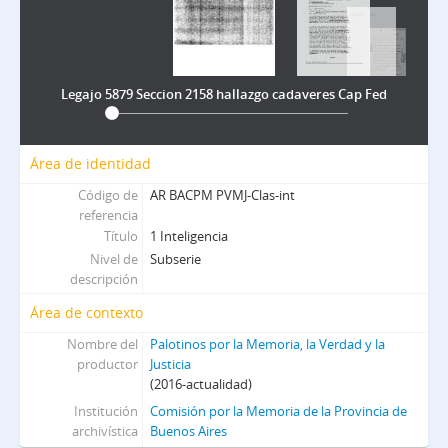
Legajo 5879 Seccion 2158 hallazgo cadaveres Cap Fed
Área de identidad
Código de
AR BACPM PVMJ-Clas-int
referencia
Título
1 Inteligencia
Nivel de
Subserie
descripción
Área de contexto
Nombre del
Palotinos por la Memoria, la Verdad y la
productor
Justicia
(2016-actualidad)
Institución
Comisión por la Memoria de la Provincia de
archivística
Buenos Aires