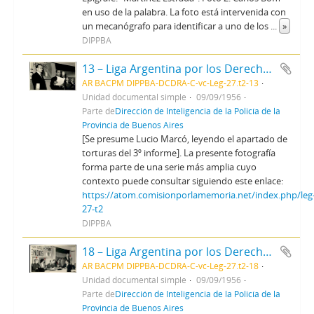
en uso de la palabra. La foto está intervenida con
un mecanógrafo para identificar a uno de los
...
»
DIPPBA
13 – Liga Argentina por los Derechos del Hombre - Asamblea gral. de filiales y conferencia
AR BACPM DIPPBA-DCDRA-C-vc-Leg-27.t2-13
Unidad documental simple
09/09/1956
Parte de
Dirección de Inteligencia de la Policía de la
Provincia de Buenos Aires
[Se presume Lucio Marcó, leyendo el apartado de
torturas del 3º informe]. La presente fotografía
forma parte de una serie más amplia cuyo
contexto puede consultar siguiendo este enlace:
https://atom.comisionporlamemoria.net/index.php/leg
27-t2
DIPPBA
18 – Liga Argentina por los Derechos del Hombre - Asamblea gral. de filiales y conferencia
AR BACPM DIPPBA-DCDRA-C-vc-Leg-27.t2-18
Unidad documental simple
09/09/1956
Parte de
Dirección de Inteligencia de la Policía de la
Provincia de Buenos Aires