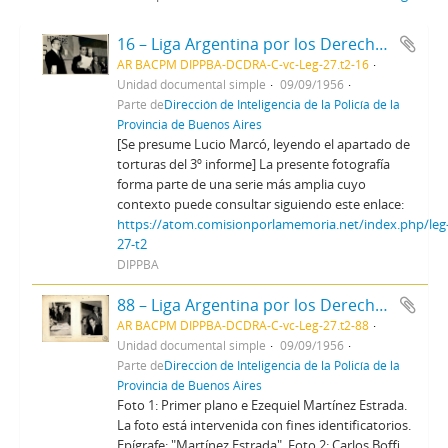
16 – Liga Argentina por los Derechos del Hombre - Asamblea gral. de filiales y conferencia
AR BACPM DIPPBA-DCDRA-C-vc-Leg-27.t2-16
Unidad documental simple
09/09/1956
Parte de
Dirección de Inteligencia de la Policía de la
Provincia de Buenos Aires
[Se presume Lucio Marcó, leyendo el apartado de
torturas del 3º informe] La presente fotografía
forma parte de una serie más amplia cuyo
contexto puede consultar siguiendo este enlace:
https://atom.comisionporlamemoria.net/index.php/leg
27-t2
DIPPBA
88 – Liga Argentina por los Derechos del Hombre - Asamblea gral. de filiales y conferencia
AR BACPM DIPPBA-DCDRA-C-vc-Leg-27.t2-88
Unidad documental simple
09/09/1956
Parte de
Dirección de Inteligencia de la Policía de la
Provincia de Buenos Aires
Foto 1: Primer plano e Ezequiel Martínez Estrada.
La foto está intervenida con fines identificatorios.
Epígrafe: "Martínez Estrada". Foto 2: Carlos Boffi