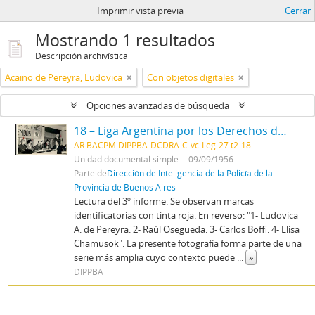
Imprimir vista previa
Cerrar
Mostrando 1 resultados
Descripción archivística
Acaino de Pereyra, Ludovica
Con objetos digitales
Opciones avanzadas de búsqueda
18 – Liga Argentina por los Derechos del Hombre - Asamblea gral. de filiales y conferencia
AR BACPM DIPPBA-DCDRA-C-vc-Leg-27.t2-18
Unidad documental simple
09/09/1956
Parte de
Dirección de Inteligencia de la Policía de la
Provincia de Buenos Aires
Lectura del 3º informe. Se observan marcas
identificatorias con tinta roja. En reverso: "1- Ludovica
A. de Pereyra. 2- Raúl Osegueda. 3- Carlos Boffi. 4- Elisa
Chamusok". La presente fotografía forma parte de una
serie más amplia cuyo contexto puede
...
»
DIPPBA