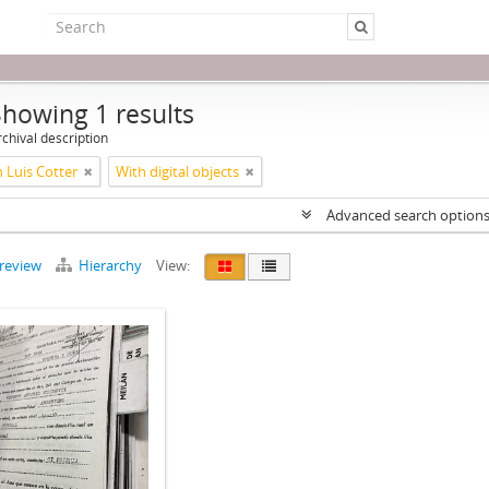
Showing 1 results
chival description
 Luis Cotter
With digital objects
Advanced search option
preview
Hierarchy
View: