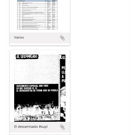
Varios
El descamisado #supl