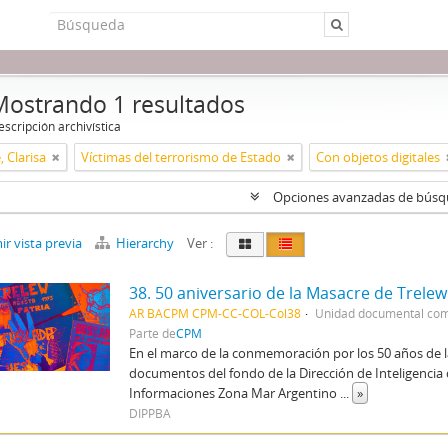
Mostrando 1 resultados
scripción archivística
, Clarisa
Víctimas del terrorismo de Estado
Con objetos digitales
Opciones avanzadas de bús
r vista previa
Hierarchy
Ver :
38. 50 aniversario de la Masacre de Trelew
AR BACPM CPM-CC-COL-Col38
Unidad documental co
Parte de
CPM
En el marco de la conmemoración por los 50 años de 
documentos del fondo de la Dirección de Inteligencia de
Informaciones Zona Mar Argentino
...
»
DIPPBA