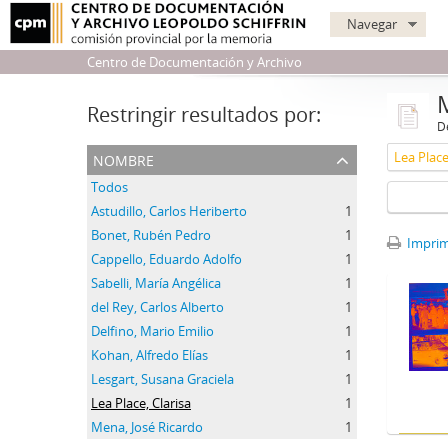
Navegar
Centro de Documentación y Archivo
Restringir resultados por:
De
nombre
Lea Place
Todos
Astudillo, Carlos Heriberto
1
Bonet, Rubén Pedro
1
Imprimi
Cappello, Eduardo Adolfo
1
Sabelli, María Angélica
1
del Rey, Carlos Alberto
1
Delfino, Mario Emilio
1
Kohan, Alfredo Elías
1
Lesgart, Susana Graciela
1
Lea Place, Clarisa
1
Mena, José Ricardo
1