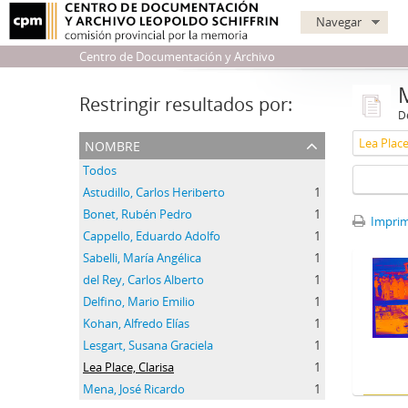
Navegar
Centro de Documentación y Archivo
Restringir resultados por:
De
nombre
Lea Place
Todos
Astudillo, Carlos Heriberto
1
Bonet, Rubén Pedro
1
Imprimi
Cappello, Eduardo Adolfo
1
Sabelli, María Angélica
1
del Rey, Carlos Alberto
1
Delfino, Mario Emilio
1
Kohan, Alfredo Elías
1
Lesgart, Susana Graciela
1
Lea Place, Clarisa
1
Mena, José Ricardo
1