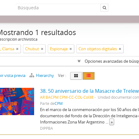
Mostrando 1 resultados
scripción archivística
, Clarisa
Chubut
Espionaje
Con objetos digitales
Opciones avanzadas de bús
r vista previa
Hierarchy
Ver :
38. 50 aniversario de la Masacre de Trelew
AR BACPM CPM-CC-COL-Col38
Unidad documental co
Parte de
CPM
En el marco de la conmemoración por los 50 años de 
documentos del fondo de la Dirección de Inteligencia de
Informaciones Zona Mar Argentino
...
»
DIPPBA