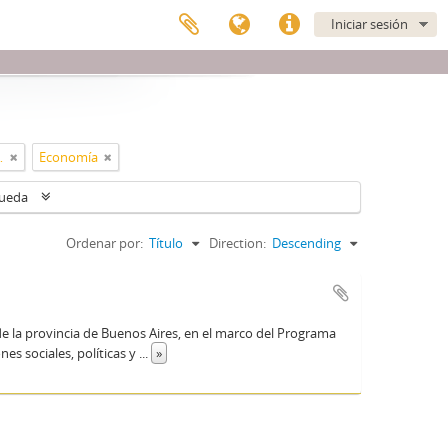
Iniciar sesión
a de Buenos Aires
Economía
queda
Ordenar por:
Título
Direction:
Descending
de la provincia de Buenos Aires, en el marco del Programa
es sociales, políticas y
...
»