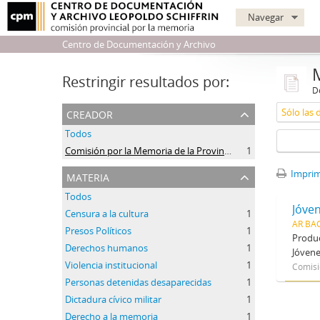
Navegar
Centro de Documentación y Archivo
Restringir resultados por:
De
creador
Sólo las 
Todos
Comisión por la Memoria de la Provincia de Buenos Aires
1
materia
Imprimi
Todos
Jóve
Censura a la cultura
1
AR BA
Presos Políticos
1
Produc
Derechos humanos
1
Jóvene
Violencia institucional
1
Comisi
Personas detenidas desaparecidas
1
Dictadura cívico militar
1
Derecho a la memoria
1