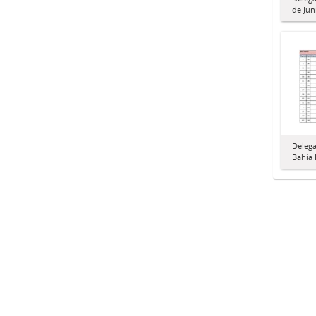
de Jun
Delega
Bahía 