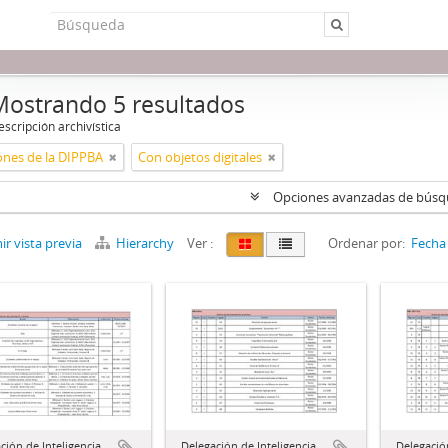
Mostrando 5 resultados
scripción archivística
ones de la DIPPBA
Con objetos digitales
Opciones avanzadas de bús
r vista previa
Hierarchy
Ver :
Ordenar por:
Fecha 
ción de Inteligencia
Delegación de Inteligencia
Delegación