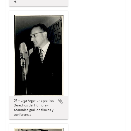
H.
07 – Liga Argentina por los
Derechos del Hombre -
Asamblea gral. de filiales y
conferencia