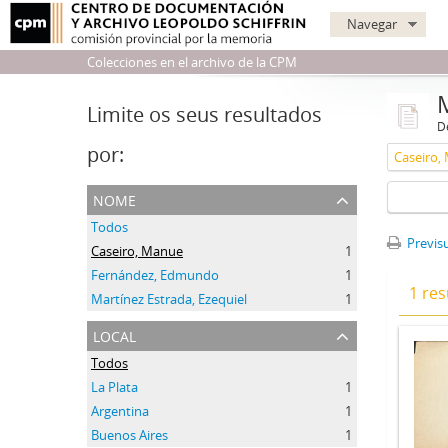
Navegar
Colecciones en el archivo de la CPM
Limite os seus resultados
D
por:
Caseiro,
nome
Todos
Previsu
Caseiro, Manue
1
Fernández, Edmundo
1
1 res
Martínez Estrada, Ezequiel
1
local
Todos
La Plata
1
Argentina
1
Buenos Aires
1