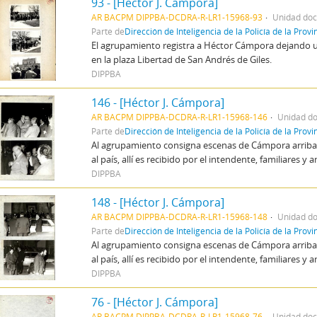
93 - [Héctor J. Cámpora]
AR BACPM DIPPBA-DCDRA-R-LR1-15968-93
Unidad doc
Parte de
Dirección de Inteligencia de la Policía de la Prov
El agrupamiento registra a Héctor Cámpora dejando u
en la plaza Libertad de San Andrés de Giles.
DIPPBA
146 - [Héctor J. Cámpora]
AR BACPM DIPPBA-DCDRA-R-LR1-15968-146
Unidad do
Parte de
Dirección de Inteligencia de la Policía de la Prov
Al agrupamiento consigna escenas de Cámpora arriban
al país, allí es recibido por el intendente, familiares y 
DIPPBA
148 - [Héctor J. Cámpora]
AR BACPM DIPPBA-DCDRA-R-LR1-15968-148
Unidad do
Parte de
Dirección de Inteligencia de la Policía de la Prov
Al agrupamiento consigna escenas de Cámpora arriban
al país, allí es recibido por el intendente, familiares y 
DIPPBA
76 - [Héctor J. Cámpora]
AR BACPM DIPPBA-DCDRA-R-LR1-15968-76
Unidad doc