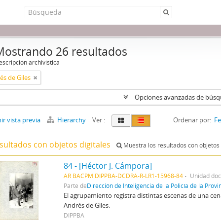
Mostrando 26 resultados
scripción archivística
és de Giles
Opciones avanzadas de bús
r vista previa
Hierarchy
Ver :
Ordenar por:
Fe
sultados con objetos digitales
Muestra los resultados con objetos 
84 - [Héctor J. Cámpora]
AR BACPM DIPPBA-DCDRA-R-LR1-15968-84
Unidad doc
Parte de
Dirección de Inteligencia de la Policía de la Prov
El agrupamiento registra distintas escenas de una c
Andrés de Giles.
DIPPBA