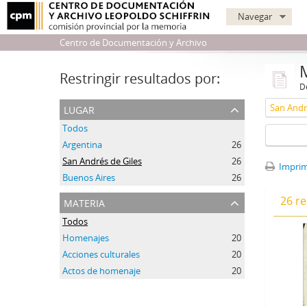
Navegar
Centro de Documentación y Archivo
Restringir resultados por:
De
lugar
San Andr
Todos
Argentina
26
San Andrés de Giles
26
Imprimi
Buenos Aires
26
materia
26 re
Todos
Homenajes
20
Acciones culturales
20
Actos de homenaje
20