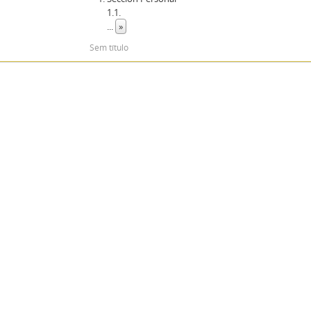
1.1.
...
»
Sem título