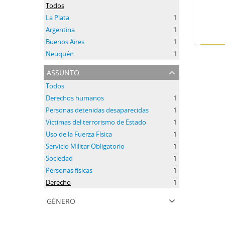
Todos
La Plata
1
Argentina
1
Buenos Aires
1
Neuquén
1
assunto
Todos
Derechos humanos
1
Personas detenidas desaparecidas
1
Víctimas del terrorismo de Estado
1
Uso de la Fuerza Física
1
Servicio Militar Obligatorio
1
Sociedad
1
Personas físicas
1
Derecho
1
género