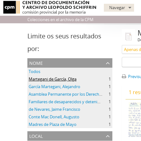
Navegar
Colecciones en el archivo de la CPM
Limite os seus resultados
D
por:
Apenas d
nome
Todos
Previsu
Martegani de García, Olga
1
García Martegani, Alejandro
1
1 res
Asamblea Permanente por los Derechos Humanos (APDH)
1
Familiares de desaparecidos y detenidos por razones políticas
1
de Nevares, Jaime Francisco
1
Conte Mac Donell, Augusto
1
Madres de Plaza de Mayo
1
local