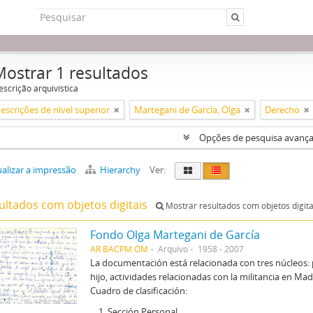
Mostrar 1 resultados
escrição arquivística
escrições de nível superior
Martegani de García, Olga
Derecho
Opções de pesquisa avanç
alizar a impressão
Hierarchy
Ver:
ultados com objetos digitais
Mostrar resultados com objetos digita
Fondo Olga Martegani de García
AR BACPM OM
Arquivo
1958 - 2007
La documentación está relacionada con tres núcleos: 
hijo, actividades relacionadas con la militancia en M
Cuadro de clasificación:
Sección Personal