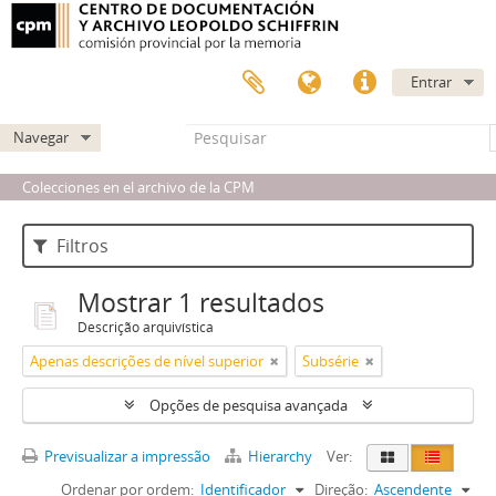
Entrar
Navegar
Colecciones en el archivo de la CPM
Filtros
Mostrar 1 resultados
Descrição arquivística
Apenas descrições de nível superior
Subsérie
Opções de pesquisa avançada
Previsualizar a impressão
Hierarchy
Ver:
Ordenar por ordem:
Identificador
Direção:
Ascendente