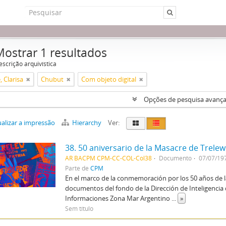
Mostrar 1 resultados
escrição arquivística
, Clarisa
Chubut
Com objeto digital
Opções de pesquisa avanç
alizar a impressão
Hierarchy
Ver:
38. 50 aniversario de la Masacre de Trelew
AR BACPM CPM-CC-COL-Col38
Documento
07/07/197
Parte de
CPM
En el marco de la conmemoración por los 50 años de 
documentos del fondo de la Dirección de Inteligencia de
Informaciones Zona Mar Argentino
...
»
Sem título