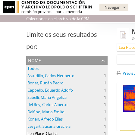
Navegar
Colecciones en el archivo de la CPM
Limite os seus resultados
D
por:
Lea Place
nome
Todos
Previsu
Astudillo, Carlos Heriberto
1
Bonet, Rubén Pedro
1
Cappello, Eduardo Adolfo
1
Sabelli, María Angélica
1
del Rey, Carlos Alberto
1
Delfino, Mario Emilio
1
Kohan, Alfredo Elías
1
Lesgart, Susana Graciela
1
Lea Place, Clarisa
1