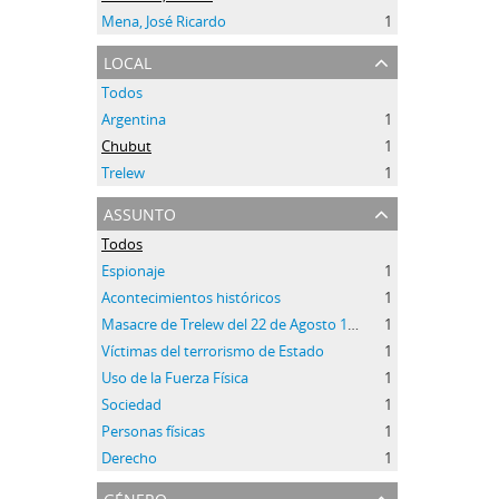
Mena, José Ricardo
1
local
Todos
Argentina
1
Chubut
1
Trelew
1
assunto
Todos
Espionaje
1
Acontecimientos históricos
1
Masacre de Trelew del 22 de Agosto 1972
1
Víctimas del terrorismo de Estado
1
Uso de la Fuerza Física
1
Sociedad
1
Personas físicas
1
Derecho
1
género