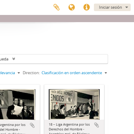
Iniciar sesión
queda
levancia
Direction:
Clasificación en orden ascendente
18 – Liga Argentina por los
Argentina por los
Derechos del Hombre -
del Hombre -
Asamblea gral. de filiales y