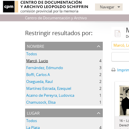
Navegar
Centro de Documentación y Archivo
Restringir resultados por:
De
nombre
Marcó, L
Todos
Marcó, Lucio
4
Fernández, Edmundo
3
Imprimi
Boffi, Carlos A
2
Osegueda, Raul
2
Martínez Estrada, Ezequiel
2
Acaino de Pereyra, Ludovica
1
Chamusock, Elisa
1
lugar
Todos
16 – L
Derech
La Plata
4