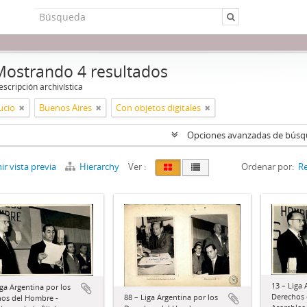
Mostrando 4 resultados
scripción archivística
ucio
Buenos Aires
Con objetos digitales
Opciones avanzadas de bús
r vista previa
Hierarchy
Ver :
Ordenar por:
Re
13 – Liga 
iga Argentina por los
Derechos 
88 – Liga Argentina por los
os del Hombre -