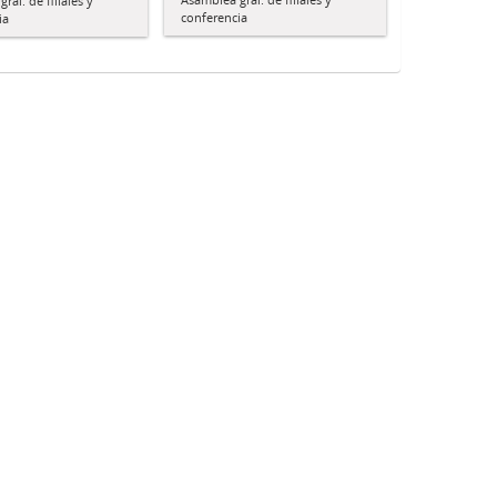
ral. de filiales y
conferencia
ia