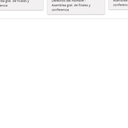
Asamblea g
Derechos del Hombre -
a gral. de filiales y
conferenc
Asamblea gral. de filiales y
encia
conferencia