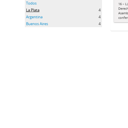
Todos
16 – L
Derech
La Plata
4
Asamble
Argentina
4
confer
Buenos Aires
4