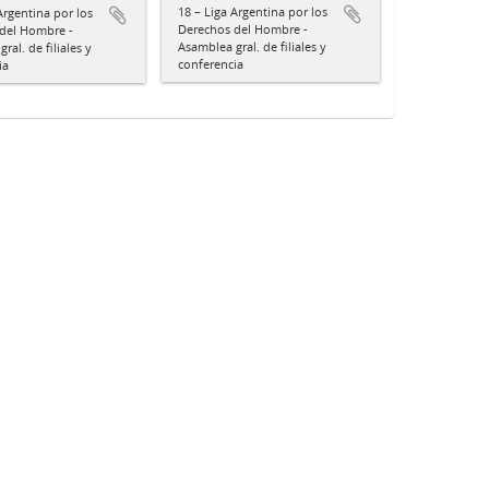
18 – Liga Argentina por los
Argentina por los
Derechos del Hombre -
del Hombre -
Asamblea gral. de filiales y
ral. de filiales y
conferencia
ia