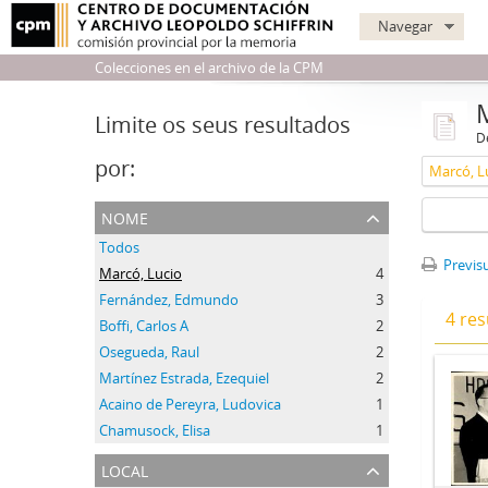
Navegar
Colecciones en el archivo de la CPM
Limite os seus resultados
D
por:
Marcó, L
nome
Todos
Previsu
Marcó, Lucio
4
Fernández, Edmundo
3
4 res
Boffi, Carlos A
2
Osegueda, Raul
2
Martínez Estrada, Ezequiel
2
Acaino de Pereyra, Ludovica
1
Chamusock, Elisa
1
local