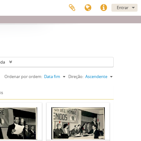
Entrar
ada
Ordenar por ordem:
Data fim
Direção:
Ascendente
is