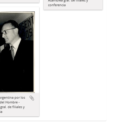
Asamblea gral. de filiales y
conferencia
Argentina por los
del Hombre -
ral. de filiales y
ia