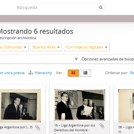
Mostrando 6 resultados
scripción archivística
ez, Edmundo
Buenos Aires
Con objetos digitales
Opciones avanzadas de bús
r vista previa
Hierarchy
Ver :
Ordenar por:
Re
16 – Liga Argentina por los
iga Argentina por L. D.
06 – Liga 
Derechos del Hombre -
H.