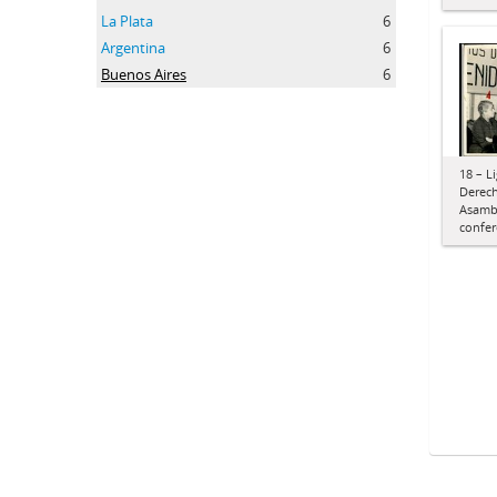
La Plata
6
Argentina
6
Buenos Aires
6
18 – L
Derech
Asamble
confer