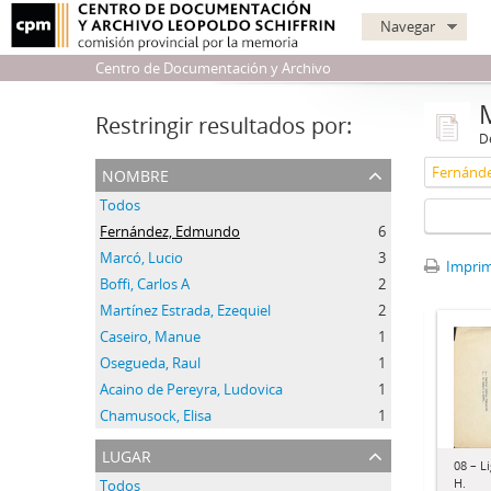
Navegar
Centro de Documentación y Archivo
Restringir resultados por:
De
nombre
Fernánd
Todos
Fernández, Edmundo
6
Marcó, Lucio
3
Imprimi
Boffi, Carlos A
2
Martínez Estrada, Ezequiel
2
Caseiro, Manue
1
Osegueda, Raul
1
Acaino de Pereyra, Ludovica
1
Chamusock, Elisa
1
lugar
08 – L
H.
Todos