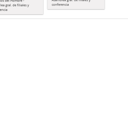
os del Hombre -
conferencia
a gral. de filiales y
encia