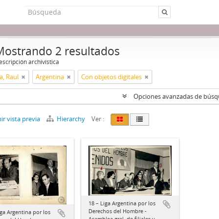
Mostrando 2 resultados
scripción archivística
, Raul
Argentina
Con objetos digitales
Opciones avanzadas de bús
r vista previa
Hierarchy
Ver :
18 – Liga Argentina por los
Derechos del Hombre -
iga Argentina por los
Asamblea gral. de filiales y