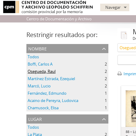
Navegar
Centro de Documentación y Archivo
Restringir resultados por:
De
nombre
Osegueda
Todos
Boffi, Carlos A
2
Osegueda, Raul
2
Imprimi
Martínez Estrada, Ezequiel
2
Marcó, Lucio
2
Fernández, Edmundo
1
Acaino de Pereyra, Ludovica
1
Chamusock, Elisa
1
lugar
Todos
88 – L
La Plata
2