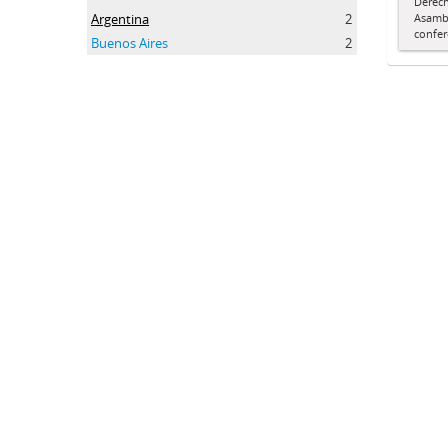
Derech
Asamble
Argentina
2
confer
Buenos Aires
2