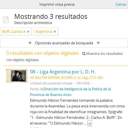
Imprimir vista previa
Cerrar
Mostrando 3 resultados
Descripción archivística
Boffi, Carlos A
Argentina
Opciones avanzadas de búsqueda
3 resultados con objetos digitales
Muestra los resultados
con objetos digitales
08 – Liga Argentina por L. D. H.
AR BACPM DIPPBA-DCDRA-C-vc-Leg-27.t1-08
Unidad documental simple
09/1956
Parte de
Dirección de Inteligencia de la Policía de la
Provincia de Buenos Aires
Edmundo Héctor Fernández tomando la palabra
durante la Asamblea. La pieza está intervenida con tinta
roja con la finalidad de identificar integrantes. Epígrafe:
"1.- Edmundo Héctor Fernández. 2.- Carlos A. Boffi". En
el reverso: "1) Edmundo Héctor
...
»