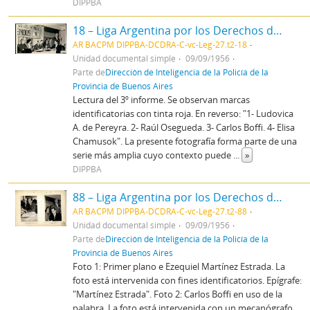
DIPPBA
18 – Liga Argentina por los Derechos del Hombre - Asamblea gral. de filiales y conferencia
AR BACPM DIPPBA-DCDRA-C-vc-Leg-27.t2-18
Unidad documental simple
09/09/1956
Parte de
Dirección de Inteligencia de la Policía de la
Provincia de Buenos Aires
Lectura del 3º informe. Se observan marcas
identificatorias con tinta roja. En reverso: "1- Ludovica
A. de Pereyra. 2- Raúl Osegueda. 3- Carlos Boffi. 4- Elisa
Chamusok". La presente fotografía forma parte de una
serie más amplia cuyo contexto puede
...
»
DIPPBA
88 – Liga Argentina por los Derechos del Hombre - Asamblea gral. de filiales y conferencia
AR BACPM DIPPBA-DCDRA-C-vc-Leg-27.t2-88
Unidad documental simple
09/09/1956
Parte de
Dirección de Inteligencia de la Policía de la
Provincia de Buenos Aires
Foto 1: Primer plano e Ezequiel Martínez Estrada. La
foto está intervenida con fines identificatorios. Epígrafe:
"Martínez Estrada". Foto 2: Carlos Boffi en uso de la
palabra. La foto está intervenida con un mecanógrafo