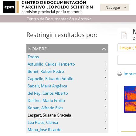
Navegar
Centro de Documentación y Archivo
Restringir resultados por:
De
nombre
Lesgart, 
Todos
Astudillo, Carlos Heriberto
1
Bonet, Rubén Pedro
1
Imprimi
Cappello, Eduardo Adolfo
1
Sabelli, María Angélica
1
del Rey, Carlos Alberto
1
Delfino, Mario Emilio
1
Kohan, Alfredo Elías
1
Lesgart, Susana Graciela
1
Lea Place, Clarisa
1
Mena, José Ricardo
1