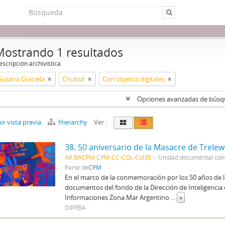
Mostrando 1 resultados
scripción archivística
Susana Graciela
Chubut
Con objetos digitales
Opciones avanzadas de bús
r vista previa
Hierarchy
Ver :
38. 50 aniversario de la Masacre de Trelew
AR BACPM CPM-CC-COL-Col38
Unidad documental co
Parte de
CPM
En el marco de la conmemoración por los 50 años de 
documentos del fondo de la Dirección de Inteligencia de
Informaciones Zona Mar Argentino
...
»
DIPPBA