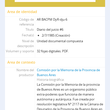
36 - Diario del juicio #36
dno - Diario Noticias
Área de identidad
dca - El Descamisado
Código de
AR BACPM DyR-dju-6
elp - El Peronista
referencia
lcp - La Causa Peronista
Título
Diario del juicio #6
caf - Cafra
Fecha(s)
2/7/1985 (Creación)
per - El periodista
Nivel de
Unidad documental compuesta
nper - El nuevo periodista
descripción
lps - Los periodistas
Volumen y soporte
32 fojas digitales. PDF.
fds - Fin de siglo
Área de contexto
Nombre del
Comisión por la Memoria de la Provincia de
productor
Buenos Aires
Historia biográfica
La Comisión por la Memoria de la provincia
de Buenos Aires es un organismo público
extra-poderes que funciona de manera
autónoma y autárquica. Fue creada por
resolución legislativa Nº 2117 de la Cámara de
Diputados de la Provincia de Buenos Aires en