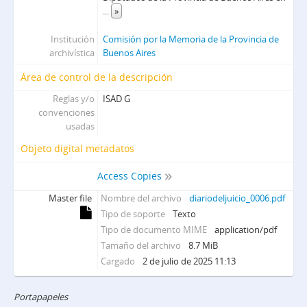
...
»
Institución
Comisión por la Memoria de la Provincia de
archivística
Buenos Aires
Área de control de la descripción
Reglas y/o
ISAD G
convenciones
usadas
Objeto digital metadatos
Access Copies
Master file
Nombre del archivo
diariodeljuicio_0006.pdf
Tipo de soporte
Texto
Tipo de documento MIME
application/pdf
Tamaño del archivo
8.7 MiB
Cargado
2 de julio de 2025 11:13
Portapapeles